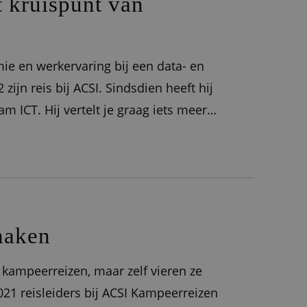
t kruispunt van
e en werkervaring bij een data- en
ijn reis bij ACSI. Sindsdien heeft hij
m ICT. Hij vertelt je graag iets meer
kenbare ACSI-Auto's ‘De weg naar ACSI
maken
kampeerreizen, maar zelf vieren ze
2021 reisleiders bij ACSI Kampeerreizen