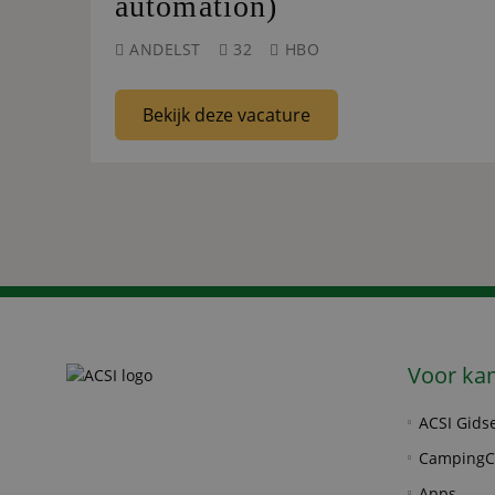
automation)
ANDELST
32
HBO
Bekijk deze vacature
Voor ka
ACSI Gids
CampingC
Apps