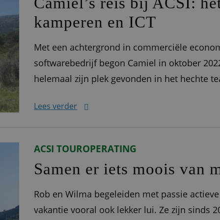
Camiel’s reis bij ACSI: he
kamperen en ICT
Met een achtergrond in commerciële economi
softwarebedrijf begon Camiel in oktober 2022 z
helemaal zijn plek gevonden in het hechte tea
over zijn rol als productowner bij ACSI. Her
Lees verder
kwam tot
ACSI TOUROPERATING
Samen er iets moois van 
Rob en Wilma begeleiden met passie actieve 
vakantie vooral ook lekker lui. Ze zijn sinds 