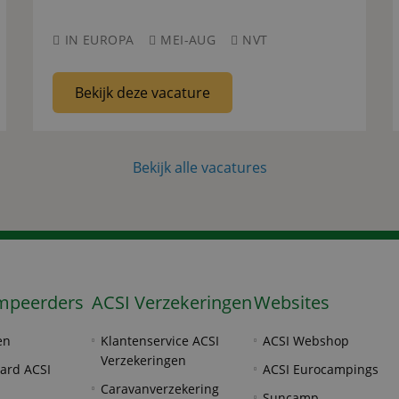
IN EUROPA
MEI-AUG
NVT
Bekijk deze vacature
Bekijk alle vacatures
mpeerders
ACSI Verzekeringen
Websites
en
Klantenservice ACSI
ACSI Webshop
Verzekeringen
ard ACSI
ACSI Eurocampings
Caravanverzekering
Suncamp