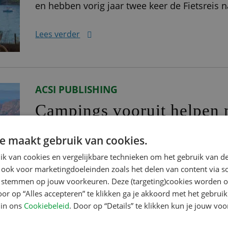
en hebben vorig jaar twee keer de Fietsreis 
jaar staan er weer twee prachtige reizen op 
Lees verder
Grand
ACSI PUBLISHING
Campings vooruit helpen 
Marc en zijn echtgenote gaan sinds 2013 sa
e maakt gebruik van cookies.
zeven jaar reizen ze iedere zomer met auto e
k van cookies en vergelijkbare technieken om het gebruik van de
Corsica. Dit jaar stond ook de Elzas op de p
 ook voor marketingdoeleinden zoals het delen van content via s
te stemmen op jouw voorkeuren. Deze (targeting)cookies worden o
‘Inspecteur zijn is voor mij de perfecte manie
oor op “Alles accepteren” te klikken ga je akkoord met het gebruik
Lees verder
combineren
 in ons
Cookiebeleid
. Door op “Details” te klikken kun je jouw vo