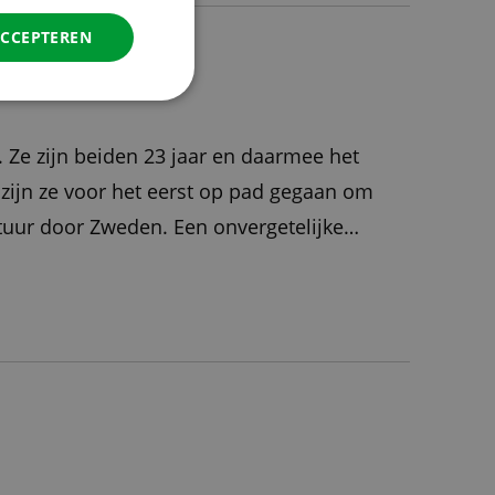
DANISH
ACCEPTEREN
SPANISH
SWEDISH
 Ze zijn beiden 23 jaar en daarmee het
 zijn ze voor het eerst op pad gegaan om
tuur door Zweden. Een onvergetelijke
ol nieuwe ontmoetingen, leerzame