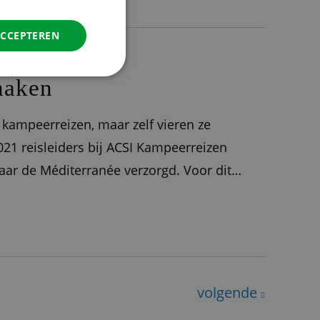
ITALIAN
DANISH
ACCEPTEREN
SPANISH
SWEDISH
maken
kampeerreizen, maar zelf vieren ze
2021 reisleiders bij ACSI Kampeerreizen
naar de Méditerranée verzorgd. Voor dit
de planning: Abruzzen & Puglia en de
volgende