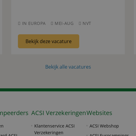
IN EUROPA
MEI-AUG
NVT
Bekijk deze vacature
Bekijk alle vacatures
mpeerders
ACSI Verzekeringen
Websites
en
Klantenservice ACSI
ACSI Webshop
Verzekeringen
ard ACSI
ACSI Eurocampings