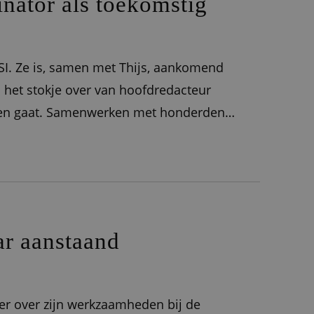
inator als toekomstig
CSI. Ze is, samen met Thijs, aankomend
 het stokje over van hoofdredacteur
sioen gaat. Samenwerken met honderden
e campinginformatie die ieder jaar,
ar aanstaand
meer over zijn werkzaamheden bij de