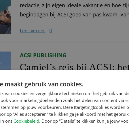
redactie, zijn eigen ideale vakantie én hoe zij
begindagen bij ACSI goed van pas kwam. Van 
is inmiddels 14 jaar geleden dat ik ben bego
Lees verder
ACSI PUBLISHING
Camiel’s reis bij ACSI: he
kamperen en ICT
e maakt gebruik van cookies.
Met een achtergrond in commerciële economi
k van cookies en vergelijkbare technieken om het gebruik van de
 ook voor marketingdoeleinden zoals het delen van content via s
softwarebedrijf begon Camiel in oktober 2022 z
te stemmen op jouw voorkeuren. Deze (targeting)cookies worden o
helemaal zijn plek gevonden in het hechte tea
oor op “Alles accepteren” te klikken ga je akkoord met het gebruik
over zijn rol als productowner bij ACSI. Her
 in ons
Cookiebeleid
. Door op “Details” te klikken kun je jouw vo
Lees verder