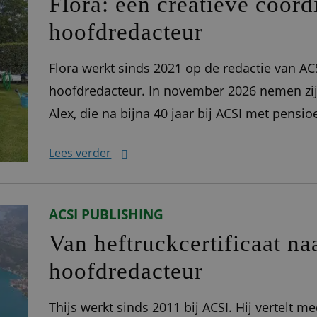
Flora: een creatieve coörd
hoofdredacteur
Flora werkt sinds 2021 op de redactie van A
hoofdredacteur. In november 2026 nemen zij
Alex, die na bijna 40 jaar bij ACSI met pen
inspecteurs De redactie is de motor achter d
Lees verder
volledig geüpdatet en
ACSI PUBLISHING
Van heftruckcertificaat na
hoofdredacteur
Thijs werkt sinds 2011 bij ACSI. Hij vertelt 