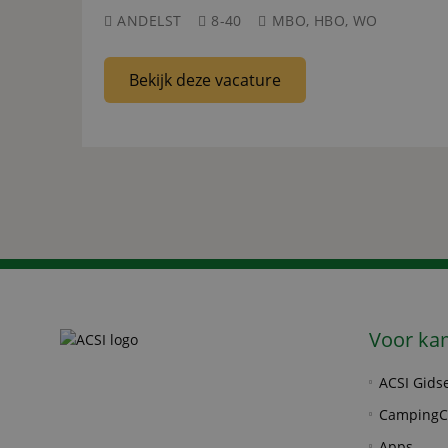
ANDELST
8-40
MBO, HBO, WO
Bekijk deze vacature
Voor ka
ACSI Gids
CampingC
Apps