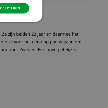
DANISH
ACCEPTEREN
SPANISH
SWEDISH
 Ze zijn beiden 23 jaar en daarmee het
 zijn ze voor het eerst op pad gegaan om
tuur door Zweden. Een onvergetelijke
ol nieuwe ontmoetingen, leerzame