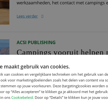
werkzaamheden, het contact met campings en
ervoor dat hij iedere dag fluitend in zijn aut
Lees verder
afronding
ACSI PUBLISHING
Campings vooruit helpen 
Marc en zijn echtgenote gaan sinds 2013 sa
e maakt gebruik van cookies.
zeven jaar reizen ze iedere zomer met auto e
k van cookies en vergelijkbare technieken om het gebruik van de
Corsica. Dit jaar stond ook de Elzas op de p
 ook voor marketingdoeleinden zoals het delen van content via s
te stemmen op jouw voorkeuren. Deze (targeting)cookies worden o
‘Inspecteur zijn is voor mij de perfecte manie
oor op “Alles accepteren” te klikken ga je akkoord met het gebruik
Lees verder
combineren
 in ons
Cookiebeleid
. Door op “Details” te klikken kun je jouw vo