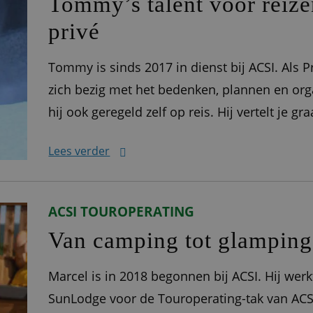
Tommy’s talent voor reize
privé
Tommy is sinds 2017 in dienst bij ACSI. Als
zich bezig met het bedenken, plannen en org
hij ook geregeld zelf op reis. Hij vertelt je gr
pad ‘Ik werk voor Kampeerreizen, een onder
Lees verder
organiseren groepsreizen
ACSI TOUROPERATING
Van camping tot glamping
Marcel is in 2018 begonnen bij ACSI. Hij we
SunLodge voor de Touroperating-tak van ACSI.