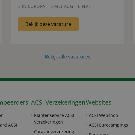
IN EUROPA
MEI-AUG
NVT
Bekijk deze vacature
Bekijk alle vacatures
mpeerders
ACSI Verzekeringen
Websites
en
Klantenservice ACSI
ACSI Webshop
Verzekeringen
ard ACSI
ACSI Eurocampings
Caravanverzekering
Suncamp