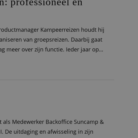
n: professioneel én
 Productmanager Kampeerreizen houdt hij
aniseren van groepsreizen. Daarbij gaat
aag meer over zijn functie. Ieder jaar op
deel van onze Touroperating-tak. We
rkt als Medewerker Backoffice Suncamp &
 De uitdaging en afwisseling in zijn