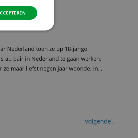
ITALIAN
DANISH
ACCEPTEREN
SPANISH
SWEDISH
aar Nederland toen ze op 18-jarige
als au pair in Nederland te gaan werken.
ar ze maar liefst negen jaar woonde. In
nds eigen te maken. Haar liefde
volgende