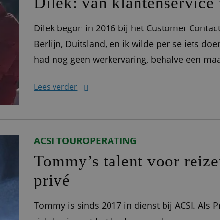
Dilek: van klantenservice
Dilek begon in 2016 bij het Customer Contact
Berlijn, Duitsland, en ik wilde per se iets doe
had nog geen werkervaring, behalve een maa
geen goed Nederlands. Via een uitzendbureau
Lees verder
ACSI TOUROPERATING
Tommy’s talent voor reize
privé
Tommy is sinds 2017 in dienst bij ACSI. Als