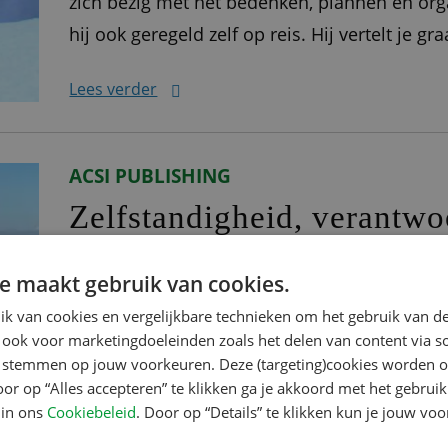
zich bezig met het bedenken, plannen en org
hij ook geregeld zelf op reis. Hij vertelt je gr
pad ‘Ik werk voor Kampeerreizen, een onder
Lees verder
organiseren groepsreizen
ACSI PUBLISHING
Zelfstandigheid, verantwo
gezelligheid
e maakt gebruik van cookies.
Linsey kwam als 19-jarige stagiair bij ACSI bi
k van cookies en vergelijkbare technieken om het gebruik van de
liefst 10 jaar in dienst is. Nog steeds met ev
 ook voor marketingdoeleinden zoals het delen van content via s
te stemmen op jouw voorkeuren. Deze (targeting)cookies worden o
vertelt graag iets meer over haar rol als Fin
oor op “Alles accepteren” te klikken ga je akkoord met het gebruik
Werken op de Finance afdeling ‘Ik ben op di
 in ons
Cookiebeleid
. Door op “Details” te klikken kun je jouw vo
Lees verder