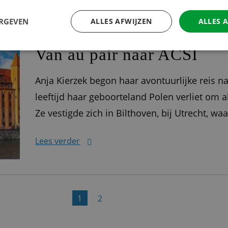
ERGEVEN
ALLES AFWIJZEN
ALLES 
ACSI PUBLISHING
Van au pair naar ACSI
Anja Kierzek begon haar avontuurlijke reis n
leeftijd haar geboorteland Polen verliet om 
Ze vestigde zich in Bilthoven, bij Utrecht, wa
de eerste twee jaar leerde ze om het Nederla
Lees verder
1
2