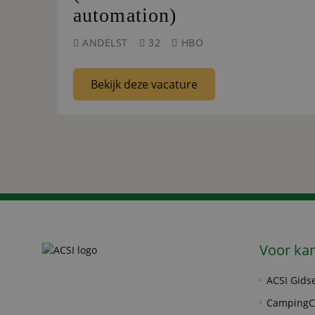
automation)
ANDELST
32
HBO
Bekijk deze vacature
Voor ka
ACSI Gids
CampingC