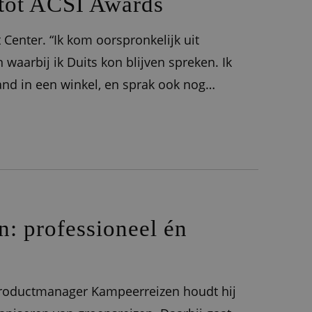
 tot ACSI Awards
 Center. “Ik kom oorspronkelijk uit
n waarbij ik Duits kon blijven spreken. Ik
nd in een winkel, en sprak ook nog
 kwam ik bij ACSI terecht. Ik
n: professioneel én
 Productmanager Kampeerreizen houdt hij