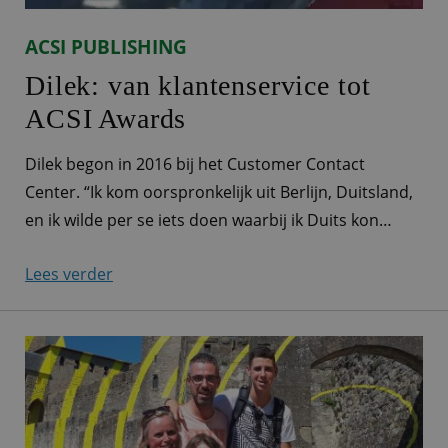
ACSI PUBLISHING
Dilek: van klantenservice tot
ACSI Awards
Dilek begon in 2016 bij het Customer Contact
Center. “Ik kom oorspronkelijk uit Berlijn, Duitsland,
en ik wilde per se iets doen waarbij ik Duits kon
blijven spreken. Ik had nog geen werkervaring,
Lees verder
behalve een maand in een winkel, en sprak ook nog
geen goed Nederlands. Via een uitzendbureau kwam
ik bij ACSI terecht. Ik