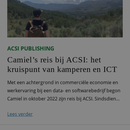
organiseren groepsreizen
ACSI PUBLISHING
Camiel’s reis bij ACSI: het
kruispunt van kamperen en ICT
Met een achtergrond in commerciële economie en
werkervaring bij een data- en softwarebedrijf begon
Camiel in oktober 2022 zijn reis bij ACSI. Sindsdien
heeft hij helemaal zijn plek gevonden in het hechte
Lees verder
team ICT. Hij vertelt je graag iets meer over zijn rol
als productowner bij ACSI. Herkenbare ACSI-Auto's