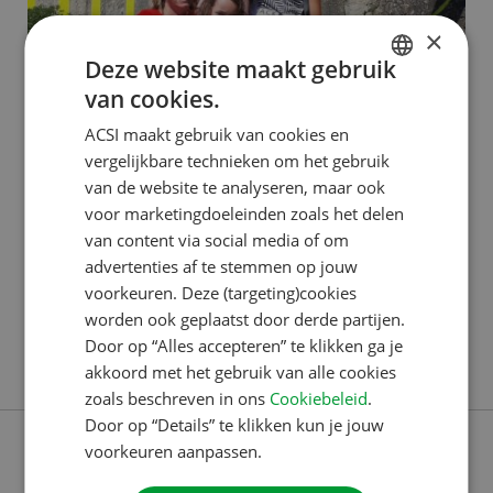
×
Deze website maakt gebruik
ACSI PUBLISHING
van cookies.
DUTCH
Deze Franstalige Bourgondiër
ACSI maakt gebruik van cookies en
ENGLISH
staat altijd klaar voor onze
vergelijkbare technieken om het gebruik
FRENCH
van de website te analyseren, maar ook
klanten
voor marketingdoeleinden zoals het delen
GERMAN
van content via social media of om
Fabien is sinds 2022 in dienst bij het Customer
ITALIAN
advertenties af te stemmen op jouw
Contact Center (CCC) van ACSI. Hier staat hij klanten
DANISH
voorkeuren. Deze (targeting)cookies
te woord in zijn moedertaal: Frans. Sinds kort is hij
worden ook geplaatst door derde partijen.
SPANISH
Senior medewerker. Hij vertelt je graag meer over
Door op “Alles accepteren” te klikken ga je
SWEDISH
Lees verder
zijn werkzaamheden. Aangenomen om te praten ‘Ik
akkoord met het gebruik van alle cookies
zoals beschreven in ons
Cookiebeleid
.
heb de hele dag door contact met klanten. Ik
Door op “Details” te klikken kun je jouw
beantwoord vragen over
voorkeuren aanpassen.