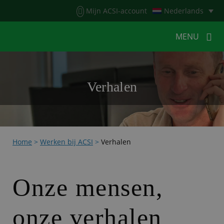
Menu
Mijn ACSI-account
Nederlands
MENU
MENU
MENU
Verhalen
HOME
VOOR KAMPEERDERS
VOOR CAMPINGS
KAMPEERNIEUWS
Home
>
Werken bij ACSI
>
Verhalen
ACSI WEBSHOP
WERKEN BIJ ACSI
CONTACT
Onze mensen,
onze verhalen