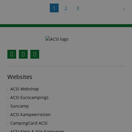
‘De weg naar ACSI kwam tot
1
2
3
Facebook
YouTube
Instagram
Websites
ACSI Webshop
ACSI Eurocampings
Suncamp
ACSI Kampeerreizen
CampingCard ACSI
ACSI Klein & Fijn Kamperen