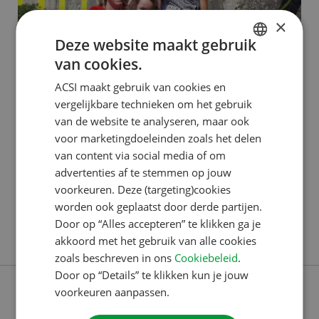
×
Deze website maakt gebruik
ACSI PUBLISHING
van cookies.
DUTCH
Deze Franstalige Bourgondiër
ACSI maakt gebruik van cookies en
ENGLISH
staat altijd klaar voor onze
vergelijkbare technieken om het gebruik
FRENCH
van de website te analyseren, maar ook
klanten
voor marketingdoeleinden zoals het delen
GERMAN
van content via social media of om
Fabien is sinds 2022 in dienst bij het Customer
ITALIAN
advertenties af te stemmen op jouw
Contact Center (CCC) van ACSI. Hier staat hij klanten
DANISH
voorkeuren. Deze (targeting)cookies
te woord in zijn moedertaal: Frans. Sinds kort is hij
worden ook geplaatst door derde partijen.
SPANISH
Senior medewerker. Hij vertelt je graag meer over
Door op “Alles accepteren” te klikken ga je
SWEDISH
Lees verder
zijn werkzaamheden. Aangenomen om te praten ‘Ik
akkoord met het gebruik van alle cookies
zoals beschreven in ons
Cookiebeleid
.
heb de hele dag door contact met klanten. Ik
Door op “Details” te klikken kun je jouw
beantwoord vragen over
voorkeuren aanpassen.