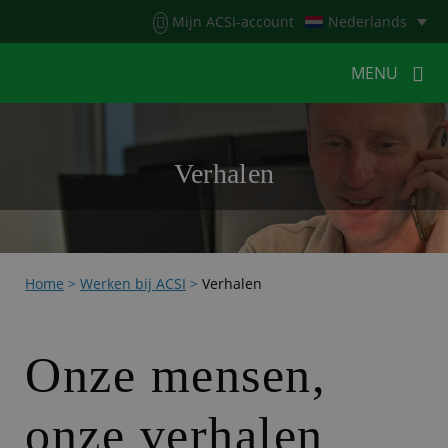
Menu
Mijn ACSI-account
Nederlands
MENU
MENU
MENU
Verhalen
HOME
VOOR KAMPEERDERS
VOOR CAMPINGS
KAMPEERNIEUWS
Home
>
Werken bij ACSI
>
Verhalen
ACSI WEBSHOP
WERKEN BIJ ACSI
CONTACT
Onze mensen,
onze verhalen