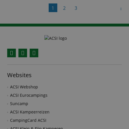
‘De weg naar ACSI kwam tot
1
2
3
Facebook
YouTube
Instagram
Websites
ACSI Webshop
ACSI Eurocampings
Suncamp
ACSI Kampeerreizen
CampingCard ACSI
ACSI Klein & Fijn Kamperen