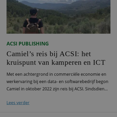
organiseren groepsreizen
ACSI PUBLISHING
Camiel’s reis bij ACSI: het
kruispunt van kamperen en ICT
Met een achtergrond in commerciële economie en
werkervaring bij een data- en softwarebedrijf begon
Camiel in oktober 2022 zijn reis bij ACSI. Sindsdien
heeft hij helemaal zijn plek gevonden in het hechte
Lees verder
team ICT. Hij vertelt je graag iets meer over zijn rol
als productowner bij ACSI. Herkenbare ACSI-Auto's