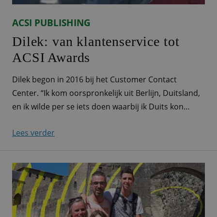
ACSI PUBLISHING
Dilek: van klantenservice tot
ACSI Awards
Dilek begon in 2016 bij het Customer Contact
Center. “Ik kom oorspronkelijk uit Berlijn, Duitsland,
en ik wilde per se iets doen waarbij ik Duits kon
blijven spreken. Ik had nog geen werkervaring,
Lees verder
behalve een maand in een winkel, en sprak ook nog
geen goed Nederlands. Via een uitzendbureau kwam
ik bij ACSI terecht. Ik