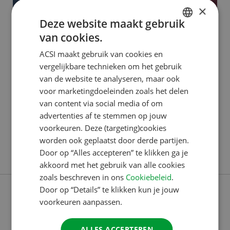
×
Deze website maakt gebruik
van cookies.
ACSI PUBLISHING
DUTCH
ACSI maakt gebruik van cookies en
Dilek: van klantenservice tot
ENGLISH
vergelijkbare technieken om het gebruik
ACSI Awards
FRENCH
van de website te analyseren, maar ook
voor marketingdoeleinden zoals het delen
GERMAN
Dilek begon in 2016 bij het Customer Contact
van content via social media of om
ITALIAN
Center. “Ik kom oorspronkelijk uit Berlijn, Duitsland,
advertenties af te stemmen op jouw
DANISH
en ik wilde per se iets doen waarbij ik Duits kon
voorkeuren. Deze (targeting)cookies
worden ook geplaatst door derde partijen.
blijven spreken. Ik had nog geen werkervaring,
SPANISH
Door op “Alles accepteren” te klikken ga je
Lees verder
behalve een maand in een winkel, en sprak ook nog
SWEDISH
akkoord met het gebruik van alle cookies
geen goed Nederlands. Via een uitzendbureau kwam
zoals beschreven in ons
Cookiebeleid
.
ik bij ACSI terecht. Ik
Door op “Details” te klikken kun je jouw
voorkeuren aanpassen.
ALLES ACCEPTEREN