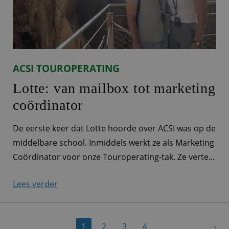
ACSI TOUROPERATING
Lotte: van mailbox tot marketing
coördinator
De eerste keer dat Lotte hoorde over ACSI was op de
middelbare school. Inmiddels werkt ze als Marketing
Coördinator voor onze Touroperating-tak. Ze vertelt
je wat meer over haar werkzaamheden. Marketeer
Lees verder
voor alle Touroperating-merken ‘Ieder ACSI-product
heeft zijn eigen productmarketeer. Bij Touroperating
is dat er eigenlijk maar één: ik! Zo ben ik
1
2
3
4
verantwoordelijk voor de