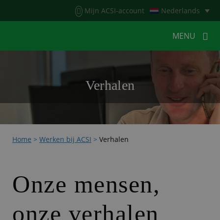
Menu
Mijn ACSI-account
Nederlands
MENU
MENU
MENU
Verhalen
HOME
VOOR KAMPEERDERS
VOOR CAMPINGS
KAMPEERNIEUWS
Home
>
Werken bij ACSI
>
Verhalen
ACSI WEBSHOP
WERKEN BIJ ACSI
CONTACT
Onze mensen,
onze verhalen