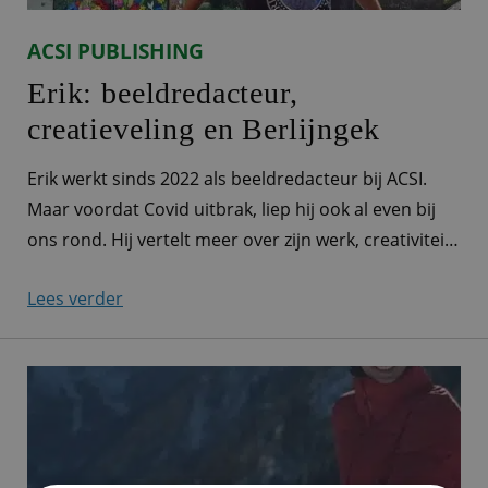
ACSI PUBLISHING
Erik: beeldredacteur,
creatieveling en Berlijngek
Erik werkt sinds 2022 als beeldredacteur bij ACSI.
Maar voordat Covid uitbrak, liep hij ook al even bij
ons rond. Hij vertelt meer over zijn werk, creativiteit
én zijn favoriete stad: Berlijn. Alle afbeeldingen door
Lees verder
je handen “Ik werk als beeldredacteur voor ACSI.
Eigenlijk komen alle afbeeldingen die we bij ACSI
gebruiken, waarvoor dan ook,