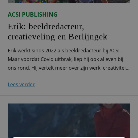
ACSI PUBLISHING
Erik: beeldredacteur,
creatieveling en Berlijngek
Erik werkt sinds 2022 als beeldredacteur bij ACSI.
Maar voordat Covid uitbrak, liep hij ook al even bij
ons rond. Hij vertelt meer over zijn werk, creativiteit
én zijn favoriete stad: Berlijn. Alle afbeeldingen door
Lees verder
je handen “Ik werk als beeldredacteur voor ACSI.
Eigenlijk komen alle afbeeldingen die we bij ACSI
gebruiken, waarvoor dan ook,