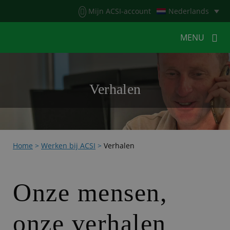
Menu
Mijn ACSI-account
Nederlands
MENU
MENU
MENU
Verhalen
HOME
VOOR KAMPEERDERS
VOOR CAMPINGS
KAMPEERNIEUWS
Home
>
Werken bij ACSI
>
Verhalen
ACSI WEBSHOP
WERKEN BIJ ACSI
CONTACT
Onze mensen,
onze verhalen