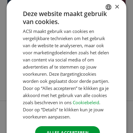
×
Deze website maakt gebruik
van cookies.
ACSI PUBLISHING
DUTCH
ACSI maakt gebruik van cookies en
Dilek: van klantenservice tot
ENGLISH
vergelijkbare technieken om het gebruik
ACSI Awards
FRENCH
van de website te analyseren, maar ook
voor marketingdoeleinden zoals het delen
GERMAN
Dilek begon in 2016 bij het Customer Contact
van content via social media of om
ITALIAN
Center. “Ik kom oorspronkelijk uit Berlijn, Duitsland,
advertenties af te stemmen op jouw
DANISH
en ik wilde per se iets doen waarbij ik Duits kon
voorkeuren. Deze (targeting)cookies
worden ook geplaatst door derde partijen.
blijven spreken. Ik had nog geen werkervaring,
SPANISH
Door op “Alles accepteren” te klikken ga je
Lees verder
behalve een maand in een winkel, en sprak ook nog
SWEDISH
akkoord met het gebruik van alle cookies
geen goed Nederlands. Via een uitzendbureau kwam
zoals beschreven in ons
Cookiebeleid
.
ik bij ACSI terecht. Ik
Door op “Details” te klikken kun je jouw
voorkeuren aanpassen.
ALLES ACCEPTEREN