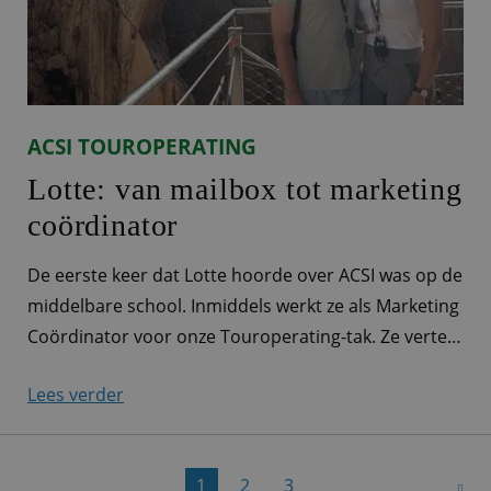
ACSI TOUROPERATING
Lotte: van mailbox tot marketing
coördinator
De eerste keer dat Lotte hoorde over ACSI was op de
middelbare school. Inmiddels werkt ze als Marketing
Coördinator voor onze Touroperating-tak. Ze vertelt
je wat meer over haar werkzaamheden. Marketeer
Lees verder
voor alle Touroperating-merken ‘Ieder ACSI-product
heeft zijn eigen productmarketeer. Bij Touroperating
is dat er eigenlijk maar één: ik! Zo ben ik
1
2
3
verantwoordelijk voor de