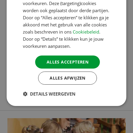
DANISH
voorkeuren. Deze (targeting)cookies
worden ook geplaatst door derde partijen.
SPANISH
Door op “Alles accepteren” te klikken ga je
SWEDISH
akkoord met het gebruik van alle cookies
ACSI TOUROPERATING
zoals beschreven in ons
Cookiebeleid
.
Door op “Details” te klikken kun je jouw
Tommy’s talent voor reizen:
voorkeuren aanpassen.
professioneel én privé
ALLES ACCEPTEREN
Tommy is sinds 2017 in dienst bij ACSI. Als
Productmanager Kampeerreizen houdt hij zich bezig
ALLES AFWIJZEN
met het bedenken, plannen en organiseren van
groepsreizen. Daarbij gaat hij ook geregeld zelf op
DETAILS WEERGEVEN
Lees verder
reis. Hij vertelt je graag meer over zijn functie. Ieder
jaar op pad ‘Ik werk voor Kampeerreizen, een
onderdeel van onze Touroperating-tak. We
organiseren groepsreizen