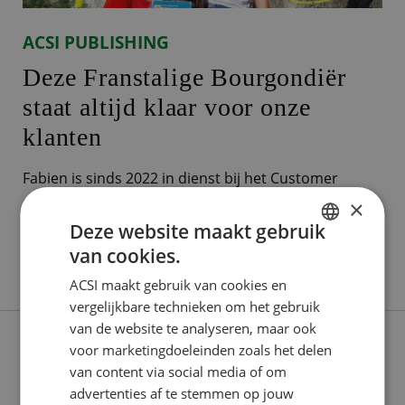
ACSI PUBLISHING
Deze Franstalige Bourgondiër
staat altijd klaar voor onze
klanten
Fabien is sinds 2022 in dienst bij het Customer
Contact Center (CCC) van ACSI. Hier staat hij klanten
×
Deze website maakt gebruik
te woord in zijn moedertaal: Frans. Sinds kort is hij
van cookies.
Senior medewerker. Hij vertelt je graag meer over
DUTCH
Lees verder
zijn werkzaamheden. Aangenomen om te praten ‘Ik
ACSI maakt gebruik van cookies en
ENGLISH
heb de hele dag door contact met klanten. Ik
vergelijkbare technieken om het gebruik
FRENCH
van de website te analyseren, maar ook
beantwoord vragen over
voor marketingdoeleinden zoals het delen
GERMAN
van content via social media of om
ITALIAN
advertenties af te stemmen op jouw