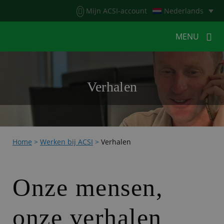
Menu
Mijn ACSI-account
Nederlands
MENU
MENU
MENU
Verhalen
HOME
VOOR KAMPEERDERS
VOOR CAMPINGS
KAMPEERNIEUWS
Home
>
Werken bij ACSI
>
Verhalen
ACSI WEBSHOP
WERKEN BIJ ACSI
CONTACT
Onze mensen,
onze verhalen