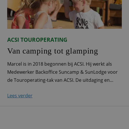
ACSI TOUROPERATING
Van camping tot glamping
Marcel is in 2018 begonnen bij ACSI. Hij werkt als
Medewerker Backoffice Suncamp & SunLodge voor
de Touroperating-tak van ACSI. De uitdaging en
afwisseling in zijn werkzaamheden, het contact met
Lees verder
campings en de fijne band met collega’s zorgen
ervoor dat hij iedere dag fluitend in zijn auto stapt.
Camping La Vallée Verte 'Na de afronding