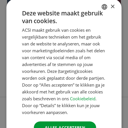
×
Deze website maakt gebruik
van cookies.
ACSI PUBLISHING
DUTCH
ACSI maakt gebruik van cookies en
Dilek: van klantenservice tot
ENGLISH
vergelijkbare technieken om het gebruik
ACSI Awards
FRENCH
van de website te analyseren, maar ook
voor marketingdoeleinden zoals het delen
GERMAN
Dilek begon in 2016 bij het Customer Contact
van content via social media of om
ITALIAN
Center. “Ik kom oorspronkelijk uit Berlijn, Duitsland,
advertenties af te stemmen op jouw
DANISH
en ik wilde per se iets doen waarbij ik Duits kon
voorkeuren. Deze (targeting)cookies
worden ook geplaatst door derde partijen.
blijven spreken. Ik had nog geen werkervaring,
SPANISH
Door op “Alles accepteren” te klikken ga je
Lees verder
behalve een maand in een winkel, en sprak ook nog
SWEDISH
akkoord met het gebruik van alle cookies
geen goed Nederlands. Via een uitzendbureau kwam
zoals beschreven in ons
Cookiebeleid
.
ik bij ACSI terecht. Ik
Door op “Details” te klikken kun je jouw
voorkeuren aanpassen.
ALLES ACCEPTEREN