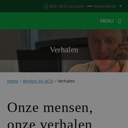
Menu
Mijn ACSI-account
Nederlands
MENU
MENU
MENU
Verhalen
HOME
VOOR KAMPEERDERS
VOOR CAMPINGS
KAMPEERNIEUWS
Home
>
Werken bij ACSI
>
Verhalen
ACSI WEBSHOP
WERKEN BIJ ACSI
CONTACT
Onze mensen,
onze verhalen