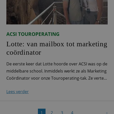
ACSI TOUROPERATING
Lotte: van mailbox tot marketing
coördinator
De eerste keer dat Lotte hoorde over ACSI was op de
middelbare school. Inmiddels werkt ze als Marketing
Coördinator voor onze Touroperating-tak. Ze vertelt
je wat meer over haar werkzaamheden. Marketeer
Lees verder
voor alle Touroperating-merken ‘Ieder ACSI-product
heeft zijn eigen productmarketeer. Bij Touroperating
is dat er eigenlijk maar één: ik! Zo ben ik
1
2
3
4
verantwoordelijk voor de