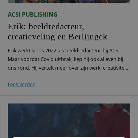
ACSI PUBLISHING
Erik: beeldredacteur,
creatieveling en Berlijngek
Erik werkt sinds 2022 als beeldredacteur bij ACSI.
Maar voordat Covid uitbrak, liep hij ook al even bij
ons rond. Hij vertelt meer over zijn werk, creativiteit
én zijn favoriete stad: Berlijn. Alle afbeeldingen door
Lees verder
je handen “Ik werk als beeldredacteur voor ACSI.
Eigenlijk komen alle afbeeldingen die we bij ACSI
gebruiken, waarvoor dan ook,