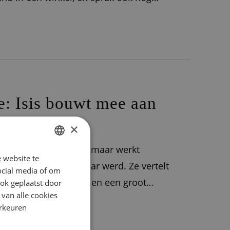
 kwam ik bij ACSI terecht. Ik
e: Isis bouwt mee aan
×
 binnen als stagiaire, maar werkt
 website te
DUTCH
tract voordat ze 20 jaar werd. Ze vertelt
ocial media of om
ENGLISH
ntent. TikTok-trends en een groot
ok geplaatst door
FRENCH
 van alle cookies
verschillend, en mijn werk daarmee dus
orkeuren
GERMAN
ITALIAN