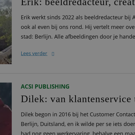
Erik: beeldredacteur, crea
Erik werkt sinds 2022 als beeldredacteur bij A
ook al even bij ons rond. Hij vertelt meer over 
stad: Berlijn. Alle afbeeldingen door je hand
Eigenlijk komen alle afbeeldingen die we bij
Lees verder
ACSI PUBLISHING
Dilek: van klantenservice
Dilek begon in 2016 bij het Customer Contact
Berlijn, Duitsland, en ik wilde per se iets doe
had nog geen werkervaring, behalve een maa