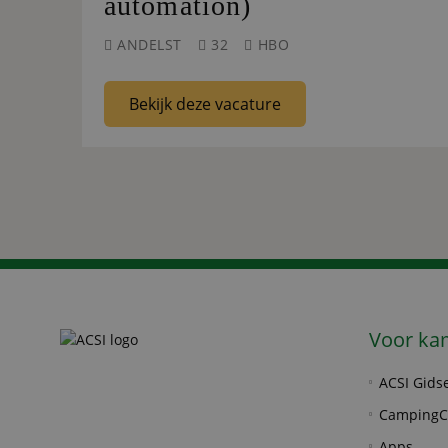
automation)
ANDELST
32
HBO
Bekijk deze vacature
Voor ka
ACSI Gids
CampingC
Apps