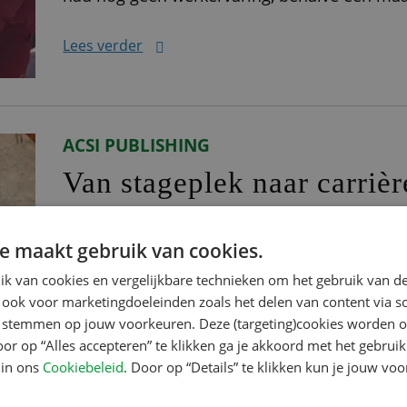
geen goed Nederlands. Via een uitzendbureau
Lees verder
ACSI PUBLISHING
Van stageplek naar carrièr
ACSI-content
e maakt gebruik van cookies.
Isis begon in februari 2023 bij ACSI. Ze kwam
k van cookies en vergelijkbare technieken om het gebruik van de
inmiddels al even in dienst. Mét een vast con
 ook voor marketingdoeleinden zoals het delen van content via s
meer over haar werk als medewerker videoco
te stemmen op jouw voorkeuren. Deze (targeting)cookies worden o
oor op “Alles accepteren” te klikken ga je akkoord met het gebruik
jubileumproject “Onze videocontent is heel 
 in ons
Cookiebeleid
. Door op “Details” te klikken kun je jouw vo
Lees verder
ook. Het ligt