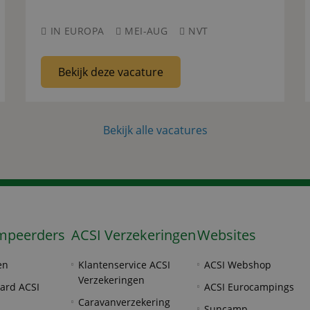
IN EUROPA
MEI-AUG
NVT
Bekijk deze vacature
Bekijk alle vacatures
mpeerders
ACSI Verzekeringen
Websites
en
Klantenservice ACSI
ACSI Webshop
Verzekeringen
ard ACSI
ACSI Eurocampings
Caravanverzekering
Suncamp