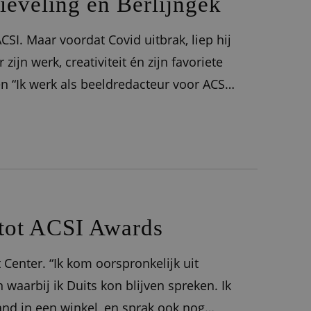
tieveling en Berlijngek
CSI. Maar voordat Covid uitbrak, liep hij
zijn werk, creativiteit én zijn favoriete
en “Ik werk als beeldredacteur voor ACSI.
 ACSI gebruiken, waarvoor dan ook,
 tot ACSI Awards
 Center. “Ik kom oorspronkelijk uit
n waarbij ik Duits kon blijven spreken. Ik
nd in een winkel, en sprak ook nog