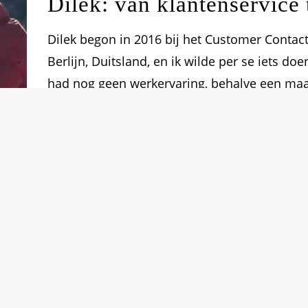
Dilek: van klantenservice
Dilek begon in 2016 bij het Customer Contact
Berlijn, Duitsland, en ik wilde per se iets doe
had nog geen werkervaring, behalve een maa
geen goed Nederlands. Via een uitzendbureau
Lees verder
ACSI TOUROPERATING
Tommy’s talent voor reize
privé
Tommy is sinds 2017 in dienst bij ACSI. Als