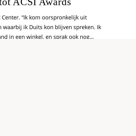
 tot ACSI Awards
 Center. “Ik kom oorspronkelijk uit
n waarbij ik Duits kon blijven spreken. Ik
nd in een winkel, en sprak ook nog
 kwam ik bij ACSI terecht. Ik
n: professioneel én
 Productmanager Kampeerreizen houdt hij