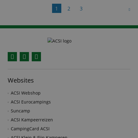
verantwoordelijk voor de
1
2
3
Facebook
YouTube
Instagram
Websites
ACSI Webshop
ACSI Eurocampings
Suncamp
ACSI Kampeerreizen
CampingCard ACSI
ACSI Klein & Fijn Kamperen