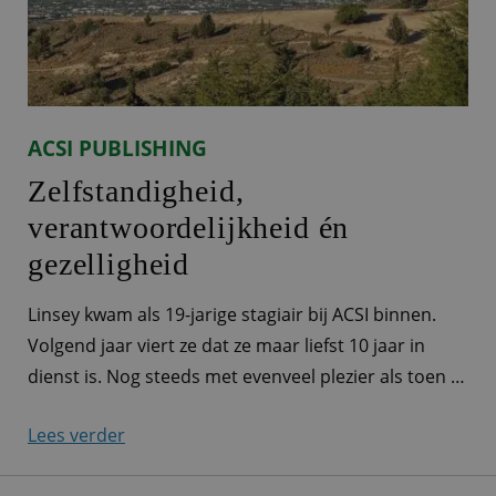
ACSI PUBLISHING
Zelfstandigheid,
verantwoordelijkheid én
gezelligheid
Linsey kwam als 19-jarige stagiair bij ACSI binnen.
Volgend jaar viert ze dat ze maar liefst 10 jaar in
dienst is. Nog steeds met evenveel plezier als toen ze
begon. Ze vertelt graag iets meer over haar rol als
Lees verder
Financieel Administratief Medewerker. Werken op de
Finance afdeling ‘Ik ben op dit moment