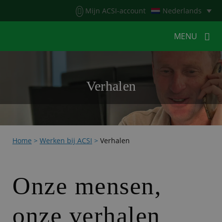
Menu
Mijn ACSI-account
Nederlands
MENU
MENU
MENU
Verhalen
HOME
VOOR KAMPEERDERS
VOOR CAMPINGS
KAMPEERNIEUWS
Home
>
Werken bij ACSI
>
Verhalen
ACSI WEBSHOP
WERKEN BIJ ACSI
CONTACT
Onze mensen,
onze verhalen