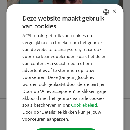
×
Deze website maakt gebruik
ACSI PUBLISHING
van cookies.
DUTCH
Van stageplek naar carrière: Isis
ACSI maakt gebruik van cookies en
ENGLISH
bouwt mee aan ACSI-content
vergelijkbare technieken om het gebruik
FRENCH
van de website te analyseren, maar ook
Isis begon in februari 2023 bij ACSI. Ze kwam binnen
voor marketingdoeleinden zoals het delen
GERMAN
van content via social media of om
als stagiaire, maar werkt inmiddels al even in dienst.
ITALIAN
advertenties af te stemmen op jouw
Mét een vast contract voordat ze 20 jaar werd. Ze
DANISH
voorkeuren. Deze (targeting)cookies
vertelt meer over haar werk als medewerker
worden ook geplaatst door derde partijen.
SPANISH
Lees verder
videocontent. TikTok-trends en een groot
Door op “Alles accepteren” te klikken ga je
jubileumproject “Onze videocontent is heel
SWEDISH
akkoord met het gebruik van alle cookies
verschillend, en mijn werk daarmee dus ook. Het ligt
zoals beschreven in ons
Cookiebeleid
.
Door op “Details” te klikken kun je jouw
voorkeuren aanpassen.