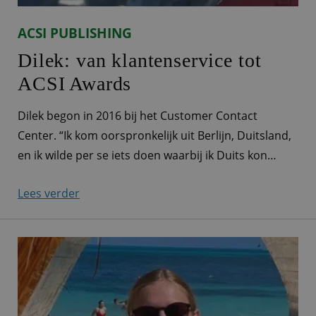
ACSI PUBLISHING
Dilek: van klantenservice tot
ACSI Awards
Dilek begon in 2016 bij het Customer Contact
Center. “Ik kom oorspronkelijk uit Berlijn, Duitsland,
en ik wilde per se iets doen waarbij ik Duits kon
blijven spreken. Ik had nog geen werkervaring,
Lees verder
behalve een maand in een winkel, en sprak ook nog
geen goed Nederlands. Via een uitzendbureau kwam
ik bij ACSI terecht. Ik