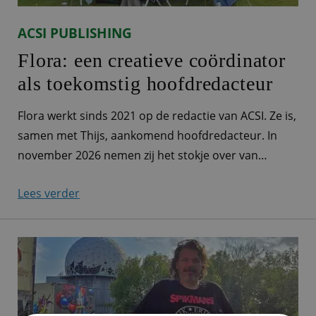
ACSI PUBLISHING
Flora: een creatieve coördinator
als toekomstig hoofdredacteur
Flora werkt sinds 2021 op de redactie van ACSI. Ze is,
samen met Thijs, aankomend hoofdredacteur. In
november 2026 nemen zij het stokje over van
hoofdredacteur Alex, die na bijna 40 jaar bij ACSI met
Lees verder
pensioen gaat. Samenwerken met honderden
inspecteurs De redactie is de motor achter de
campinginformatie die ieder jaar, volledig geüpdatet
en