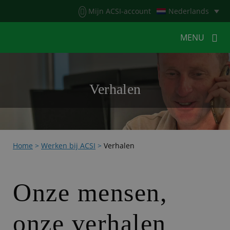
Menu
Mijn ACSI-account
Nederlands
MENU
MENU
MENU
Verhalen
HOME
VOOR KAMPEERDERS
VOOR CAMPINGS
KAMPEERNIEUWS
Home
>
Werken bij ACSI
>
Verhalen
ACSI WEBSHOP
WERKEN BIJ ACSI
CONTACT
Onze mensen,
onze verhalen