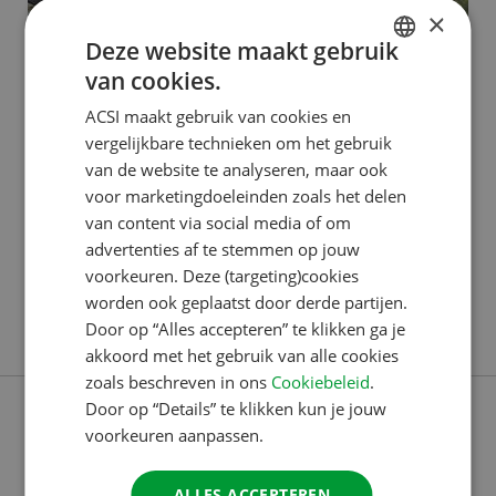
×
Deze website maakt gebruik
van cookies.
ACSI PUBLISHING
DUTCH
ACSI maakt gebruik van cookies en
Erik: beeldredacteur,
ENGLISH
vergelijkbare technieken om het gebruik
creatieveling en Berlijngek
FRENCH
van de website te analyseren, maar ook
voor marketingdoeleinden zoals het delen
GERMAN
Erik werkt sinds 2022 als beeldredacteur bij ACSI.
van content via social media of om
ITALIAN
Maar voordat Covid uitbrak, liep hij ook al even bij
advertenties af te stemmen op jouw
DANISH
ons rond. Hij vertelt meer over zijn werk, creativiteit
voorkeuren. Deze (targeting)cookies
worden ook geplaatst door derde partijen.
én zijn favoriete stad: Berlijn. Alle afbeeldingen door
SPANISH
Door op “Alles accepteren” te klikken ga je
Lees verder
je handen “Ik werk als beeldredacteur voor ACSI.
SWEDISH
akkoord met het gebruik van alle cookies
Eigenlijk komen alle afbeeldingen die we bij ACSI
zoals beschreven in ons
Cookiebeleid
.
gebruiken, waarvoor dan ook,
Door op “Details” te klikken kun je jouw
voorkeuren aanpassen.
ALLES ACCEPTEREN