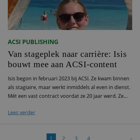
ACSI PUBLISHING
Van stageplek naar carrière: Isis
bouwt mee aan ACSI-content
Isis begon in februari 2023 bij ACSI. Ze kwam binnen
als stagiaire, maar werkt inmiddels al even in dienst.
Mét een vast contract voordat ze 20 jaar werd. Ze
vertelt meer over haar werk als medewerker
Lees verder
videocontent. TikTok-trends en een groot
jubileumproject “Onze videocontent is heel
verschillend, en mijn werk daarmee dus ook. Het ligt
1
2
3
4