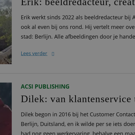
Erik: beeldredacteur, crea
Erik werkt sinds 2022 als beeldredacteur bij A
ook al even bij ons rond. Hij vertelt meer over 
stad: Berlijn. Alle afbeeldingen door je hand
Eigenlijk komen alle afbeeldingen die we bij
Lees verder
ACSI PUBLISHING
Dilek: van klantenservice
Dilek begon in 2016 bij het Customer Contact
Berlijn, Duitsland, en ik wilde per se iets doe
had nog geen werkervaring, behalve een maa