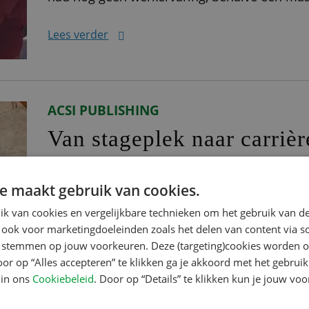
geen goed Nederlands. Via een uitzendbureau
Lees verder
ACSI PUBLISHING
Van stageplek naar carrièr
ACSI-content
e maakt gebruik van cookies.
Isis begon in februari 2023 bij ACSI. Ze kwam
k van cookies en vergelijkbare technieken om het gebruik van de
inmiddels al even in dienst. Mét een vast con
 ook voor marketingdoeleinden zoals het delen van content via s
meer over haar werk als medewerker videoco
te stemmen op jouw voorkeuren. Deze (targeting)cookies worden o
oor op “Alles accepteren” te klikken ga je akkoord met het gebruik
jubileumproject “Onze videocontent is heel 
 in ons
Cookiebeleid
. Door op “Details” te klikken kun je jouw vo
Lees verder
ook. Het ligt