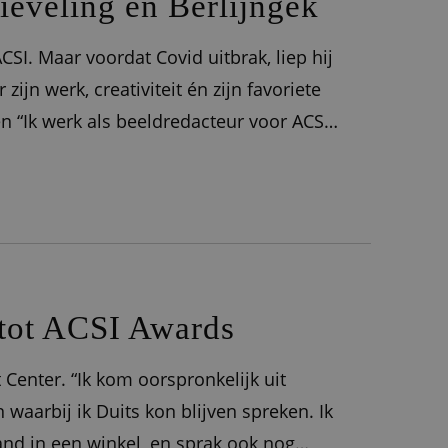
tieveling en Berlijngek
CSI. Maar voordat Covid uitbrak, liep hij
zijn werk, creativiteit én zijn favoriete
en “Ik werk als beeldredacteur voor ACSI.
 ACSI gebruiken, waarvoor dan ook,
 tot ACSI Awards
 Center. “Ik kom oorspronkelijk uit
n waarbij ik Duits kon blijven spreken. Ik
nd in een winkel, en sprak ook nog