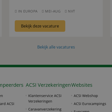
IN EUROPA
MEI-AUG
NVT
Bekijk deze vacature
Bekijk alle vacatures
mpeerders
ACSI Verzekeringen
Websites
en
Klantenservice ACSI
ACSI Webshop
Verzekeringen
ard ACSI
ACSI Eurocampings
Caravanverzekering
Suncamp