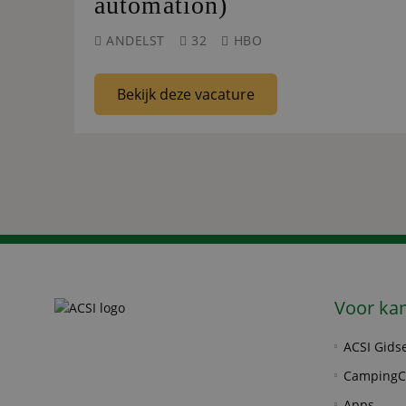
automation)
ANDELST
32
HBO
Bekijk deze vacature
Voor ka
ACSI Gids
CampingC
Apps