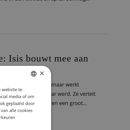
 kwam ik bij ACSI terecht. Ik
e: Isis bouwt mee aan
×
 binnen als stagiaire, maar werkt
 website te
DUTCH
tract voordat ze 20 jaar werd. Ze vertelt
ocial media of om
ENGLISH
ntent. TikTok-trends en een groot
ok geplaatst door
FRENCH
 van alle cookies
verschillend, en mijn werk daarmee dus
orkeuren
GERMAN
ITALIAN