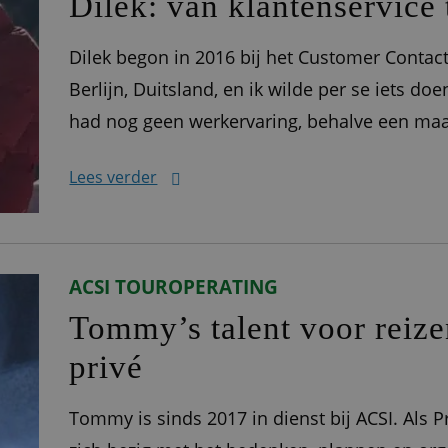
Dilek: van klantenservice
Dilek begon in 2016 bij het Customer Contact
Berlijn, Duitsland, en ik wilde per se iets doe
had nog geen werkervaring, behalve een maa
geen goed Nederlands. Via een uitzendbureau
Lees verder
ACSI TOUROPERATING
Tommy’s talent voor reize
privé
Tommy is sinds 2017 in dienst bij ACSI. Als