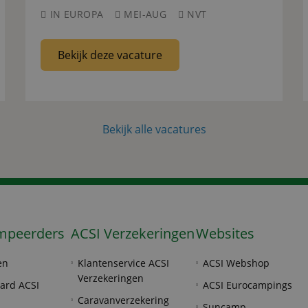
IN EUROPA
MEI-AUG
NVT
Bekijk deze vacature
Bekijk alle vacatures
mpeerders
ACSI Verzekeringen
Websites
en
Klantenservice ACSI
ACSI Webshop
Verzekeringen
ard ACSI
ACSI Eurocampings
Caravanverzekering
Suncamp