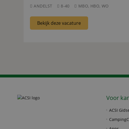
ANDELST
8-40
MBO, HBO, WO
Bekijk deze vacature
Voor ka
ACSI Gids
CampingC
Apps