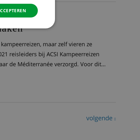
DANISH
ACCEPTEREN
SPANISH
maken
SWEDISH
kampeerreizen, maar zelf vieren ze
2021 reisleiders bij ACSI Kampeerreizen
naar de Méditerranée verzorgd. Voor dit
de planning: Abruzzen & Puglia en de
volgende