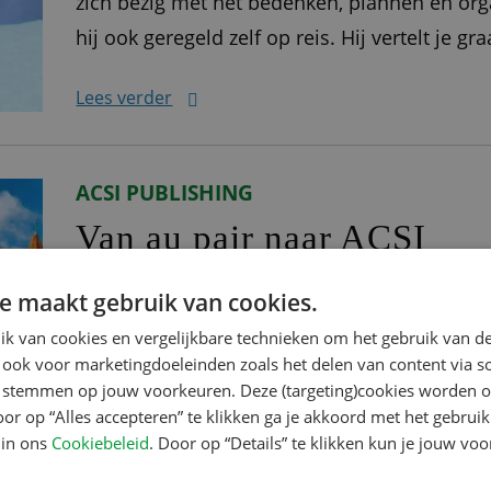
zich bezig met het bedenken, plannen en org
hij ook geregeld zelf op reis. Hij vertelt je gr
pad ‘Ik werk voor Kampeerreizen, een onder
Lees verder
organiseren groepsreizen
ACSI PUBLISHING
Van au pair naar ACSI
Anja Kierzek begon haar avontuurlijke reis n
e maakt gebruik van cookies.
leeftijd haar geboorteland Polen verliet om 
k van cookies en vergelijkbare technieken om het gebruik van de
Ze vestigde zich in Bilthoven, bij Utrecht, wa
 ook voor marketingdoeleinden zoals het delen van content via s
te stemmen op jouw voorkeuren. Deze (targeting)cookies worden o
de eerste twee jaar leerde ze om het Nederla
oor op “Alles accepteren” te klikken ga je akkoord met het gebruik
Lees verder
 in ons
Cookiebeleid
. Door op “Details” te klikken kun je jouw vo