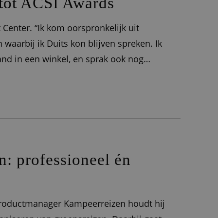
 tot ACSI Awards
 Center. “Ik kom oorspronkelijk uit
n waarbij ik Duits kon blijven spreken. Ik
nd in een winkel, en sprak ook nog
 kwam ik bij ACSI terecht. Ik
n: professioneel én
 Productmanager Kampeerreizen houdt hij