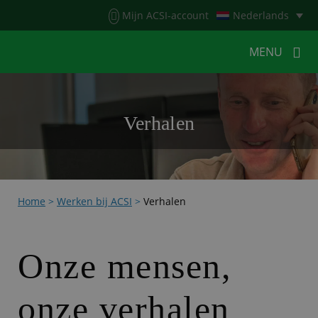
Menu
Mijn ACSI-account
Nederlands
MENU
MENU
MENU
Verhalen
HOME
VOOR KAMPEERDERS
VOOR CAMPINGS
KAMPEERNIEUWS
Home
>
Werken bij ACSI
>
Verhalen
ACSI WEBSHOP
WERKEN BIJ ACSI
CONTACT
Onze mensen,
onze verhalen