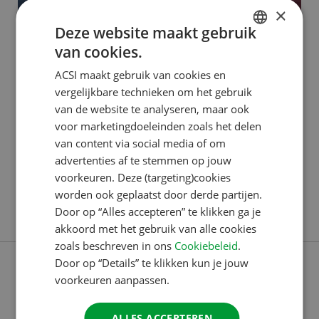
×
Deze website maakt gebruik
van cookies.
ACSI PUBLISHING
DUTCH
ACSI maakt gebruik van cookies en
Dilek: van klantenservice tot
ENGLISH
vergelijkbare technieken om het gebruik
ACSI Awards
FRENCH
van de website te analyseren, maar ook
voor marketingdoeleinden zoals het delen
GERMAN
Dilek begon in 2016 bij het Customer Contact
van content via social media of om
ITALIAN
Center. “Ik kom oorspronkelijk uit Berlijn, Duitsland,
advertenties af te stemmen op jouw
DANISH
en ik wilde per se iets doen waarbij ik Duits kon
voorkeuren. Deze (targeting)cookies
worden ook geplaatst door derde partijen.
blijven spreken. Ik had nog geen werkervaring,
SPANISH
Door op “Alles accepteren” te klikken ga je
Lees verder
behalve een maand in een winkel, en sprak ook nog
SWEDISH
akkoord met het gebruik van alle cookies
geen goed Nederlands. Via een uitzendbureau kwam
zoals beschreven in ons
Cookiebeleid
.
ik bij ACSI terecht. Ik
Door op “Details” te klikken kun je jouw
voorkeuren aanpassen.
ALLES ACCEPTEREN