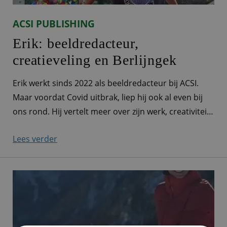
ACSI PUBLISHING
Erik: beeldredacteur,
creatieveling en Berlijngek
Erik werkt sinds 2022 als beeldredacteur bij ACSI.
Maar voordat Covid uitbrak, liep hij ook al even bij
ons rond. Hij vertelt meer over zijn werk, creativiteit
én zijn favoriete stad: Berlijn. Alle afbeeldingen door
Lees verder
je handen “Ik werk als beeldredacteur voor ACSI.
Eigenlijk komen alle afbeeldingen die we bij ACSI
gebruiken, waarvoor dan ook,