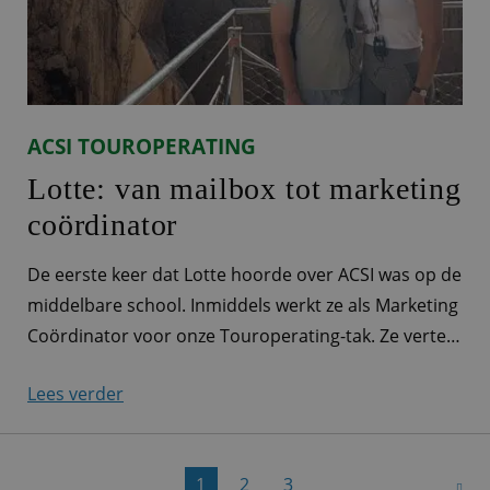
ACSI TOUROPERATING
Lotte: van mailbox tot marketing
coördinator
De eerste keer dat Lotte hoorde over ACSI was op de
middelbare school. Inmiddels werkt ze als Marketing
Coördinator voor onze Touroperating-tak. Ze vertelt
je wat meer over haar werkzaamheden. Marketeer
Lees verder
voor alle Touroperating-merken ‘Ieder ACSI-product
heeft zijn eigen productmarketeer. Bij Touroperating
is dat er eigenlijk maar één: ik! Zo ben ik
1
2
3
verantwoordelijk voor de