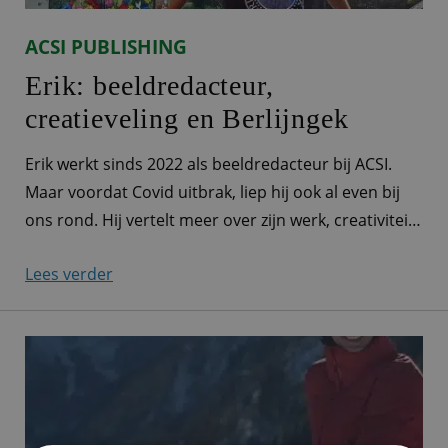
ACSI PUBLISHING
Erik: beeldredacteur,
creatieveling en Berlijngek
Erik werkt sinds 2022 als beeldredacteur bij ACSI.
Maar voordat Covid uitbrak, liep hij ook al even bij
ons rond. Hij vertelt meer over zijn werk, creativiteit
én zijn favoriete stad: Berlijn. Alle afbeeldingen door
Lees verder
je handen “Ik werk als beeldredacteur voor ACSI.
Eigenlijk komen alle afbeeldingen die we bij ACSI
gebruiken, waarvoor dan ook,