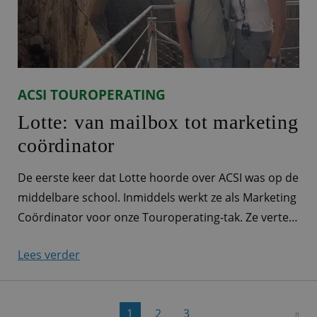
ACSI TOUROPERATING
Lotte: van mailbox tot marketing
coördinator
De eerste keer dat Lotte hoorde over ACSI was op de
middelbare school. Inmiddels werkt ze als Marketing
Coördinator voor onze Touroperating-tak. Ze vertelt
je wat meer over haar werkzaamheden. Marketeer
Lees verder
voor alle Touroperating-merken ‘Ieder ACSI-product
heeft zijn eigen productmarketeer. Bij Touroperating
is dat er eigenlijk maar één: ik! Zo ben ik
1
2
3
verantwoordelijk voor de