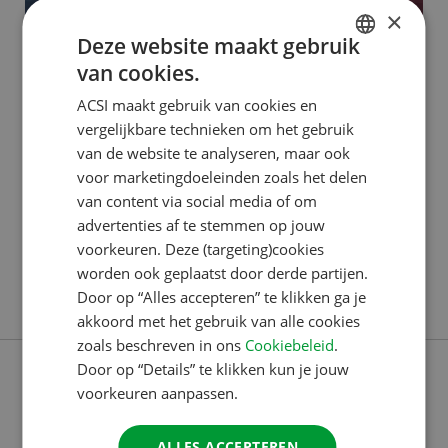
×
Deze website maakt gebruik
van cookies.
ACSI PUBLISHING
DUTCH
ACSI maakt gebruik van cookies en
Dilek: van klantenservice tot
ENGLISH
vergelijkbare technieken om het gebruik
ACSI Awards
FRENCH
van de website te analyseren, maar ook
voor marketingdoeleinden zoals het delen
GERMAN
Dilek begon in 2016 bij het Customer Contact
van content via social media of om
ITALIAN
Center. “Ik kom oorspronkelijk uit Berlijn, Duitsland,
advertenties af te stemmen op jouw
DANISH
en ik wilde per se iets doen waarbij ik Duits kon
voorkeuren. Deze (targeting)cookies
worden ook geplaatst door derde partijen.
blijven spreken. Ik had nog geen werkervaring,
SPANISH
Door op “Alles accepteren” te klikken ga je
Lees verder
behalve een maand in een winkel, en sprak ook nog
SWEDISH
akkoord met het gebruik van alle cookies
geen goed Nederlands. Via een uitzendbureau kwam
zoals beschreven in ons
Cookiebeleid
.
ik bij ACSI terecht. Ik
Door op “Details” te klikken kun je jouw
voorkeuren aanpassen.
ALLES ACCEPTEREN