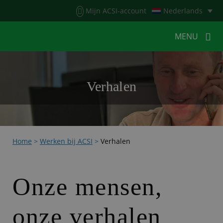
Menu
Mijn ACSI-account
Nederlands
MENU
MENU
MENU
Verhalen
HOME
VOOR KAMPEERDERS
VOOR CAMPINGS
KAMPEERNIEUWS
Home
>
Werken bij ACSI
>
Verhalen
ACSI WEBSHOP
WERKEN BIJ ACSI
CONTACT
Onze mensen,
onze verhalen