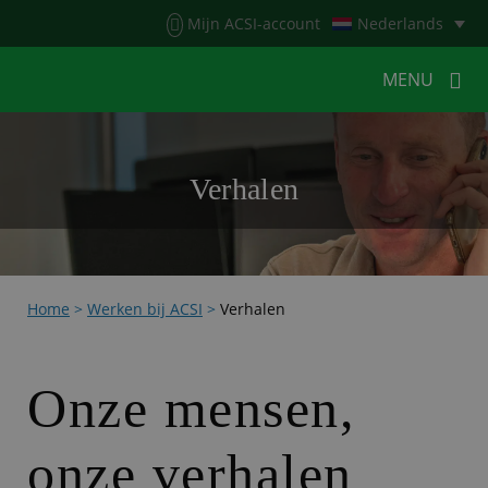
Menu
Mijn ACSI-account
Nederlands
MENU
MENU
MENU
Verhalen
HOME
VOOR KAMPEERDERS
VOOR CAMPINGS
KAMPEERNIEUWS
Home
>
Werken bij ACSI
>
Verhalen
ACSI WEBSHOP
WERKEN BIJ ACSI
CONTACT
Onze mensen,
onze verhalen