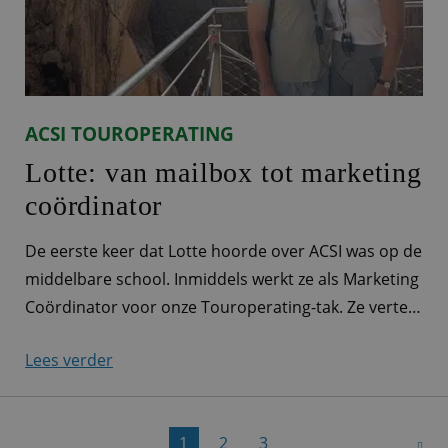
ACSI TOUROPERATING
Lotte: van mailbox tot marketing
coördinator
De eerste keer dat Lotte hoorde over ACSI was op de
middelbare school. Inmiddels werkt ze als Marketing
Coördinator voor onze Touroperating-tak. Ze vertelt
je wat meer over haar werkzaamheden. Marketeer
Lees verder
voor alle Touroperating-merken ‘Ieder ACSI-product
heeft zijn eigen productmarketeer. Bij Touroperating
is dat er eigenlijk maar één: ik! Zo ben ik
1
2
3
verantwoordelijk voor de