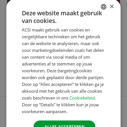
×
Deze website maakt gebruik
van cookies.
ACSI PUBLISHING
DUTCH
ACSI maakt gebruik van cookies en
Dilek: van klantenservice tot
ENGLISH
vergelijkbare technieken om het gebruik
ACSI Awards
FRENCH
van de website te analyseren, maar ook
voor marketingdoeleinden zoals het delen
GERMAN
Dilek begon in 2016 bij het Customer Contact
van content via social media of om
ITALIAN
Center. “Ik kom oorspronkelijk uit Berlijn, Duitsland,
advertenties af te stemmen op jouw
DANISH
en ik wilde per se iets doen waarbij ik Duits kon
voorkeuren. Deze (targeting)cookies
worden ook geplaatst door derde partijen.
blijven spreken. Ik had nog geen werkervaring,
SPANISH
Door op “Alles accepteren” te klikken ga je
Lees verder
behalve een maand in een winkel, en sprak ook nog
SWEDISH
akkoord met het gebruik van alle cookies
geen goed Nederlands. Via een uitzendbureau kwam
zoals beschreven in ons
Cookiebeleid
.
ik bij ACSI terecht. Ik
Door op “Details” te klikken kun je jouw
voorkeuren aanpassen.
ALLES ACCEPTEREN