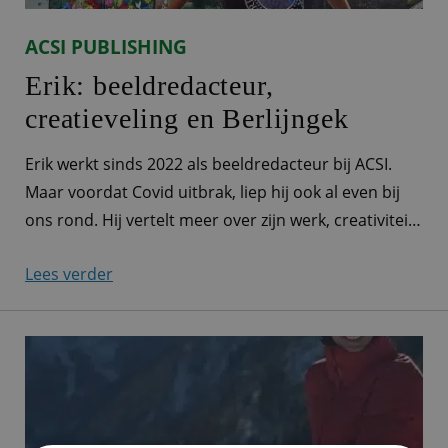
ACSI PUBLISHING
Erik: beeldredacteur,
creatieveling en Berlijngek
Erik werkt sinds 2022 als beeldredacteur bij ACSI.
Maar voordat Covid uitbrak, liep hij ook al even bij
ons rond. Hij vertelt meer over zijn werk, creativiteit
én zijn favoriete stad: Berlijn. Alle afbeeldingen door
Lees verder
je handen “Ik werk als beeldredacteur voor ACSI.
Eigenlijk komen alle afbeeldingen die we bij ACSI
gebruiken, waarvoor dan ook,