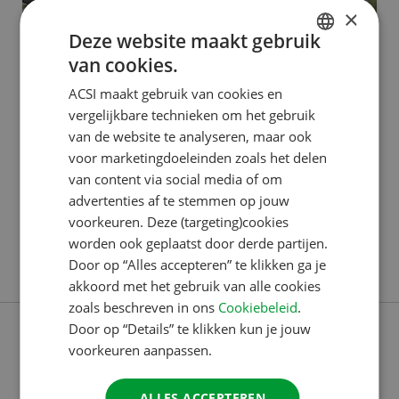
×
Deze website maakt gebruik
van cookies.
ACSI PUBLISHING
DUTCH
ACSI maakt gebruik van cookies en
Erik: beeldredacteur,
ENGLISH
vergelijkbare technieken om het gebruik
creatieveling en Berlijngek
FRENCH
van de website te analyseren, maar ook
voor marketingdoeleinden zoals het delen
GERMAN
Erik werkt sinds 2022 als beeldredacteur bij ACSI.
van content via social media of om
ITALIAN
Maar voordat Covid uitbrak, liep hij ook al even bij
advertenties af te stemmen op jouw
DANISH
ons rond. Hij vertelt meer over zijn werk, creativiteit
voorkeuren. Deze (targeting)cookies
worden ook geplaatst door derde partijen.
én zijn favoriete stad: Berlijn. Alle afbeeldingen door
SPANISH
Door op “Alles accepteren” te klikken ga je
Lees verder
je handen “Ik werk als beeldredacteur voor ACSI.
SWEDISH
akkoord met het gebruik van alle cookies
Eigenlijk komen alle afbeeldingen die we bij ACSI
zoals beschreven in ons
Cookiebeleid
.
gebruiken, waarvoor dan ook,
Door op “Details” te klikken kun je jouw
voorkeuren aanpassen.
ALLES ACCEPTEREN