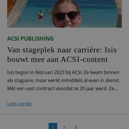
ACSI PUBLISHING
Van stageplek naar carrière: Isis
bouwt mee aan ACSI-content
Isis begon in februari 2023 bij ACSI. Ze kwam binnen
als stagiaire, maar werkt inmiddels al even in dienst.
Mét een vast contract voordat ze 20 jaar werd. Ze
vertelt meer over haar werk als medewerker
Lees verder
videocontent. TikTok-trends en een groot
jubileumproject “Onze videocontent is heel
verschillend, en mijn werk daarmee dus ook. Het ligt
1
2
3