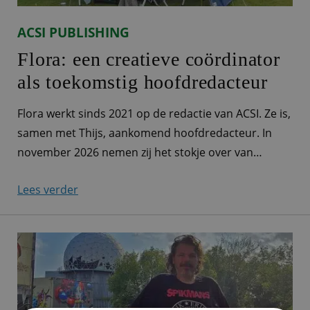
ACSI PUBLISHING
Flora: een creatieve coördinator
als toekomstig hoofdredacteur
Flora werkt sinds 2021 op de redactie van ACSI. Ze is,
samen met Thijs, aankomend hoofdredacteur. In
november 2026 nemen zij het stokje over van
hoofdredacteur Alex, die na bijna 40 jaar bij ACSI met
Lees verder
pensioen gaat. Samenwerken met honderden
inspecteurs De redactie is de motor achter de
campinginformatie die ieder jaar, volledig geüpdatet
en