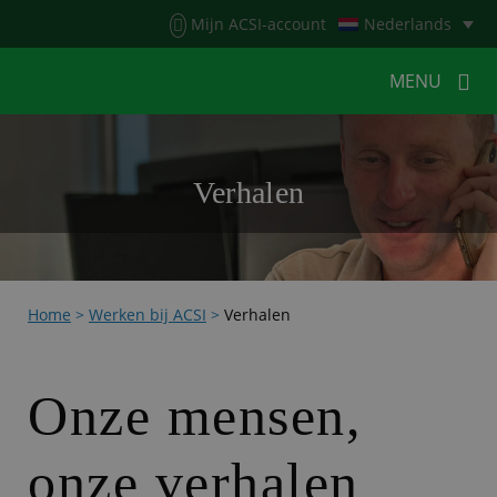
Menu
Mijn ACSI-account
Nederlands
MENU
MENU
MENU
Verhalen
HOME
VOOR KAMPEERDERS
VOOR CAMPINGS
KAMPEERNIEUWS
Home
>
Werken bij ACSI
>
Verhalen
ACSI WEBSHOP
WERKEN BIJ ACSI
CONTACT
Onze mensen,
onze verhalen