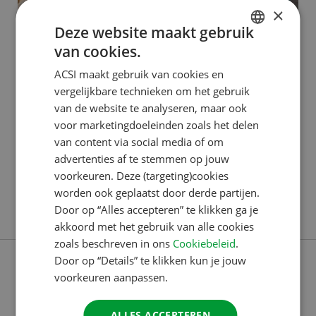
×
Deze website maakt gebruik
van cookies.
ACSI PUBLISHING
DUTCH
ACSI maakt gebruik van cookies en
Van stageplek naar carrière: Isis
ENGLISH
vergelijkbare technieken om het gebruik
bouwt mee aan ACSI-content
FRENCH
van de website te analyseren, maar ook
voor marketingdoeleinden zoals het delen
GERMAN
Isis begon in februari 2023 bij ACSI. Ze kwam binnen
van content via social media of om
ITALIAN
als stagiaire, maar werkt inmiddels al even in dienst.
advertenties af te stemmen op jouw
DANISH
Mét een vast contract voordat ze 20 jaar werd. Ze
voorkeuren. Deze (targeting)cookies
worden ook geplaatst door derde partijen.
vertelt meer over haar werk als medewerker
SPANISH
Door op “Alles accepteren” te klikken ga je
Lees verder
videocontent. TikTok-trends en een groot
SWEDISH
akkoord met het gebruik van alle cookies
jubileumproject “Onze videocontent is heel
zoals beschreven in ons
Cookiebeleid
.
verschillend, en mijn werk daarmee dus ook. Het ligt
Door op “Details” te klikken kun je jouw
voorkeuren aanpassen.
ALLES ACCEPTEREN