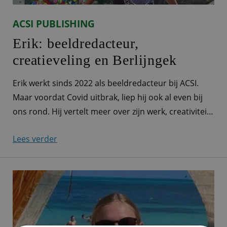
ACSI PUBLISHING
Erik: beeldredacteur,
creatieveling en Berlijngek
Erik werkt sinds 2022 als beeldredacteur bij ACSI.
Maar voordat Covid uitbrak, liep hij ook al even bij
ons rond. Hij vertelt meer over zijn werk, creativiteit
én zijn favoriete stad: Berlijn. Alle afbeeldingen door
Lees verder
je handen “Ik werk als beeldredacteur voor ACSI.
Eigenlijk komen alle afbeeldingen die we bij ACSI
gebruiken, waarvoor dan ook,