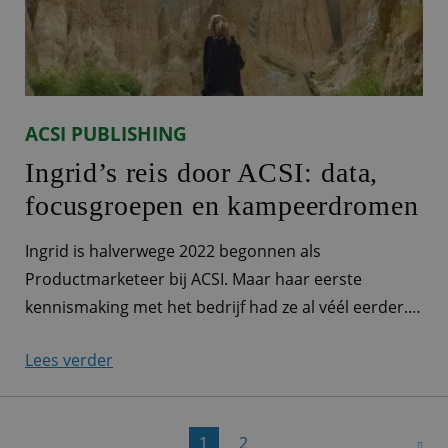
ACSI PUBLISHING
Ingrid’s reis door ACSI: data,
focusgroepen en kampeerdromen
Ingrid is halverwege 2022 begonnen als
Productmarketeer bij ACSI. Maar haar eerste
kennismaking met het bedrijf had ze al véél eerder.
Ze vertelt graag meer over haar functie. Van alle
Lees verder
markten thuis ‘Ik ben Productmarketeer, onder
andere voor ons kampeertijdschrift ACSI FreeLife
magazine en onze apps. Ik doe ook veel
1
2
marktonderzoek. We hebben veel verschillende