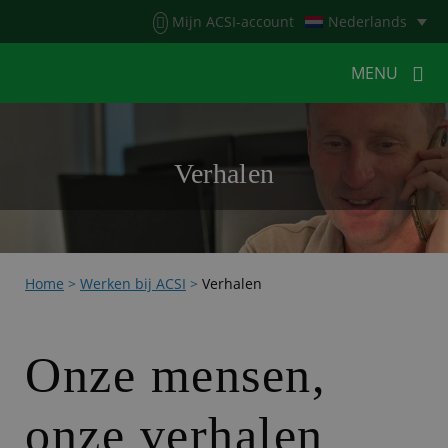
Menu
Mijn ACSI-account
Nederlands
MENU
MENU
MENU
Verhalen
HOME
VOOR KAMPEERDERS
VOOR CAMPINGS
KAMPEERNIEUWS
Home
>
Werken bij ACSI
>
Verhalen
ACSI WEBSHOP
WERKEN BIJ ACSI
CONTACT
Onze mensen,
onze verhalen