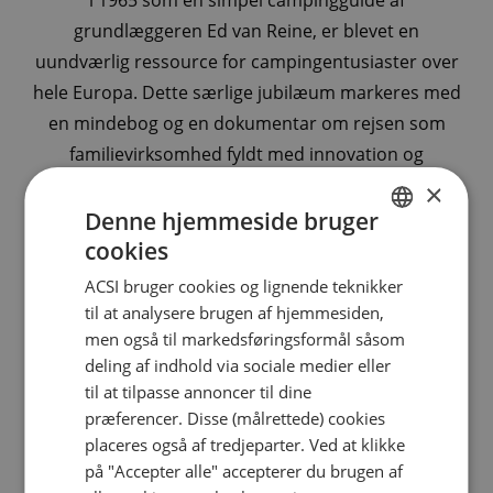
i 1965 som en simpel campingguide af
grundlæggeren Ed van Reine, er blevet en
uundværlig ressource for campingentusiaster over
hele Europa. Dette særlige jubilæum markeres med
en mindebog og en dokumentar om rejsen som
familievirksomhed fyldt med innovation og
udfordringer. I dag stoler millioner af campister på
×
ACSI for de bedste campingpladser, praktiske apps
Denne hjemmeside bruger
og det velkendte rabatkort. Fejr denne milepæl med
cookies
DUTCH
os og opdag historien bag campingeksperten!
ACSI bruger cookies og lignende teknikker
ENGLISH
til at analysere brugen af hjemmesiden,
FRENCH
men også til markedsføringsformål såsom
deling af indhold via sociale medier eller
Bog: Hele historien
GERMAN
60 år med ACSI
til at tilpasse annoncer til dine
ITALIAN
præferencer. Disse (målrettede) cookies
DANISH
placeres også af tredjeparter. Ved at klikke
på "Accepter alle" accepterer du brugen af
SPANISH