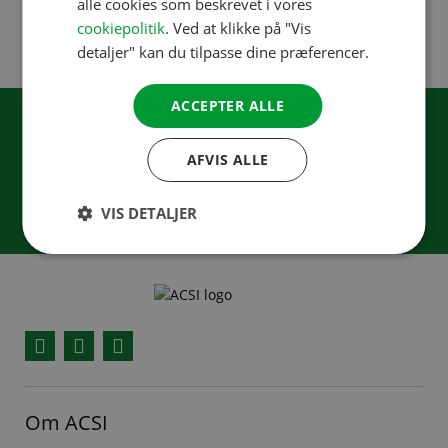
Film: På vej mod horisonten
alle cookies som beskrevet i vores
Historien om 60 år med ACSI
SWEDISH
cookiepolitik
. Ved at klikke på "Vis
detaljer" kan du tilpasse dine præferencer.
ACCEPTER ALLE
Vil du gerne modtage campingtips? Tilmeld dig
AFVIS ALLE
vores Eurocampings nyhedsbrev!
VIS DETALJER
Tilmeld
Facebook
YouTube
Instagram
Om ACSI