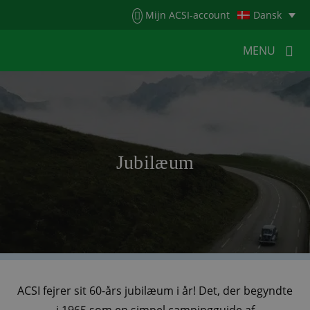
Menu
Mijn ACSI-account
Dansk
MENU
MENU
MENU
HOME
FOR CAMPISTER
Jubilæum
FOR CAMPINGPLADSER
NYHEDER
ACSI WEBSHOP
KUNDESERVICE
ACSI fejrer sit 60-års jubilæum i år! Det, der begyndte