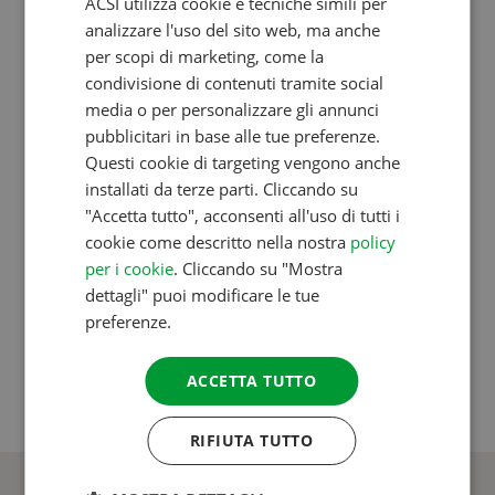
ACSI utilizza cookie e tecniche simili per
ENGLISH
analizzare l'uso del sito web, ma anche
FRENCH
per scopi di marketing, come la
Oltre al fatto che il campeggio è la forma di vacanza
condivisione di contenuti tramite social
GERMAN
più sostenibile, molte delle nostre destinazioni
media o per personalizzare gli annunci
ITALIAN
possono essere raggiunte in auto. Secondo
Milieu
pubblicitari in base alle tue preferenze.
Centraal
(sito in olandese), un viaggio in auto
DANISH
Questi cookie di targeting vengono anche
contribuisce all'effetto serra da 1 a 4 volte meno
installati da terze parti. Cliccando su
SPANISH
"Accetta tutto", acconsenti all'uso di tutti i
dello stesso viaggio fatto in aereo. Inoltre, andare in
SWEDISH
cookie come descritto nella nostra
policy
vacanza con un'auto elettrica è sempre più facile;
per i cookie
. Cliccando su "Mostra
sempre più campeggi offrono la possibilità di
dettagli" puoi modificare le tue
ricaricare le auto elettriche. Anche in questo caso è
preferenze.
possibile, durante le ricerche su
eurocampings.it
,
campeggipiccoli.it
e
Suncamp.it
, selezionare questo
ACCETTA TUTTO
tipo di strutture.
RIFIUTA TUTTO