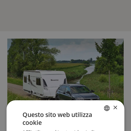
×
Questo sito web utilizza
cookie
DUTCH
Una vacanza senza aereo