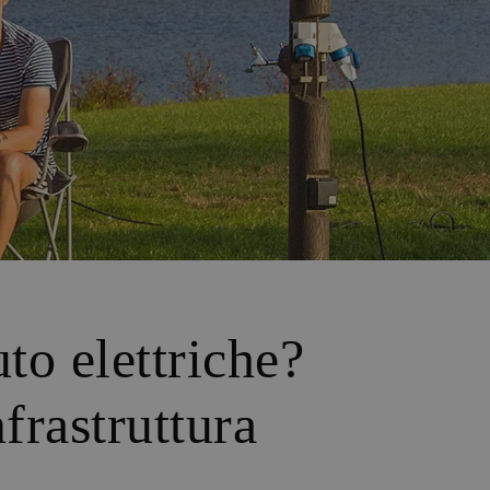
to elettriche?
frastruttura