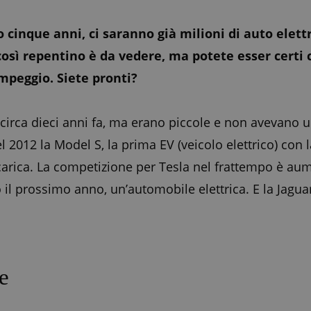
cinque anni, ci saranno già milioni di auto elettri
ì repentino è da vedere, ma potete esser certi c
mpeggio. Siete pronti?
circa dieci anni fa, ma erano piccole e non avevano u
 2012 la Model S, la prima EV (veicolo elettrico) con 
carica. La competizione per Tesla nel frattempo è aum
il prossimo anno, un’automobile elettrica. E la Jaguar 
le