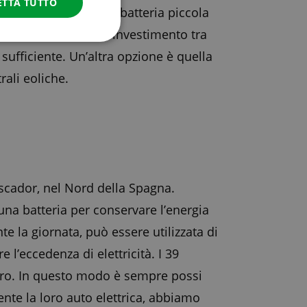
ETTA TUTTO
o elettrica con una batteria piccola
DANISH
 A e 22 kW. Oltre all’investimento tra
SPANISH
 sufficiente. Un’altra opzione è quella
SWEDISH
rali eoliche.
escador, nel Nord della Spagna.
una batteria per conservare l’energia
te la giornata, può essere utilizzata di
 l’eccedenza di elettricità. I 39
altro. In questo modo è sempre possi
ente la loro auto elettrica, abbiamo