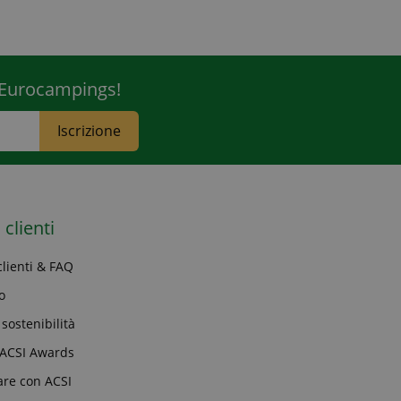
r Eurocampings!
Iscrizione
 clienti
clienti & FAQ
o
 sostenibilità
i ACSI Awards
are con ACSI