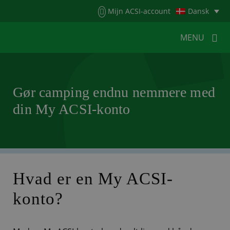
Menu
Mijn ACSI-account
Dansk
MENU
MENU
MENU
Gør camping endnu nemmere med
din My ACSI-konto
HOME
FOR CAMPISTER
FOR CAMPINGPLADSER
NYHEDER
ACSI WEBSHOP
KUNDESERVICE
Hvad er en My ACSI-
konto?