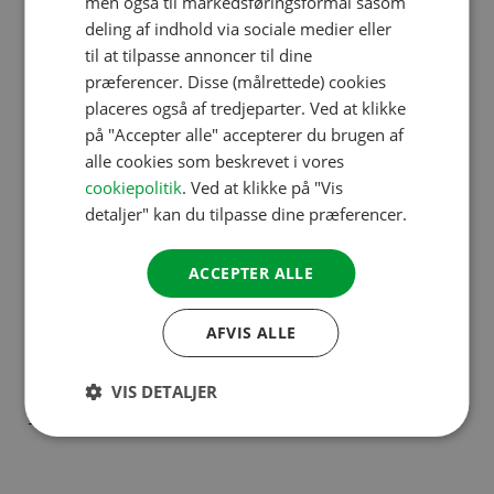
men også til markedsføringsformål såsom
Opret din konto i dag!
deling af indhold via sociale medier eller
GERMAN
Begynd straks at nyde alle fordelene. Gem dine
til at tilpasse annoncer til dine
favoritcampingpladser, book hurtigere og modtag
ITALIAN
præferencer. Disse (målrettede) cookies
personlige tips. Gratis og klar på kun 1
DANISH
placeres også af tredjeparter. Ved at klikke
minut.ampings favoritos, reserve más rápido y
på "Accepter alle" accepterer du brugen af
SPANISH
reciba consejos personalizados. Gratis y listo en solo
alle cookies som beskrevet i vores
SWEDISH
cookiepolitik
. Ved at klikke på "Vis
1 minuto.
detaljer" kan du tilpasse dine præferencer.
Opret din gratis My ACSI-konto
ACCEPTER ALLE
AFVIS ALLE
Ofte stillede spørgsmål om
VIS DETALJER
My ACSI-kontoen