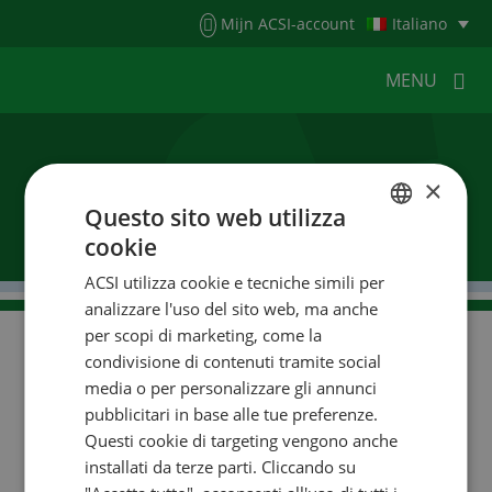
Menu
Mijn ACSI-account
Italiano
MENU
MENU
MENU
×
ACSI Klein & Fijn Kamperen
Questo sito web utilizza
HOME
PER I CAMPEGGIATORI
cookie
DUTCH
PER I CAMPEGGI
NOTIZIA
ACSI utilizza cookie e tecniche simili per
ENGLISH
analizzare l'uso del sito web, ma anche
FRENCH
ACSI WEBSHOP
SERVIZIO CLIENTI
per scopi di marketing, come la
condivisione di contenuti tramite social
GERMAN
media o per personalizzare gli annunci
ITALIAN
pubblicitari in base alle tue preferenze.
Facebook
YouTube
Instagram
DANISH
Questi cookie di targeting vengono anche
installati da terze parti. Cliccando su
SPANISH