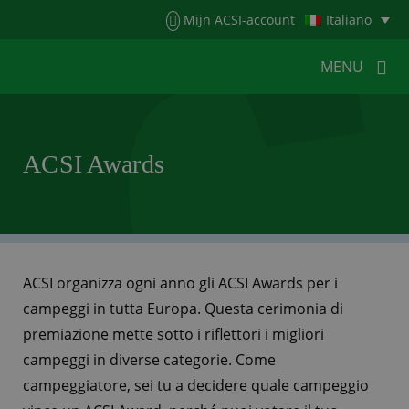
Menu
Mijn ACSI-account
Italiano
MENU
MENU
MENU
ACSI Awards
HOME
PER I CAMPEGGIATORI
PER I CAMPEGGI
NOTIZIA
ACSI WEBSHOP
SERVIZIO CLIENTI
ACSI organizza ogni anno gli ACSI Awards per i
campeggi in tutta Europa. Questa cerimonia di
premiazione mette sotto i riflettori i migliori
campeggi in diverse categorie. Come
campeggiatore, sei tu a decidere quale campeggio