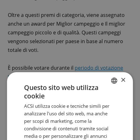
Oltre a questi premi di categoria, viene assegnato
anche un award per Miglior campeggio e Il miglior
campeggio piccolo e di qualità. Questi campeggi
vengono selezionati per paese in base al numero
totale di voti.
È possibile votare durante il
periodo di votazione
tramite questa pagina
.
×
Questo sito web utilizza
cookie
DUTCH
Vinci splendidi premi
ACSI utilizza cookie e tecniche simili per
ENGLISH
analizzare l'uso del sito web, ma anche
FRENCH
per scopi di marketing, come la
Votando per gli ACSI Awards, non aiuti solo il
condivisione di contenuti tramite social
GERMAN
campeggio. Hai anche la possibilità di vincere
media o per personalizzare gli annunci
ITALIAN