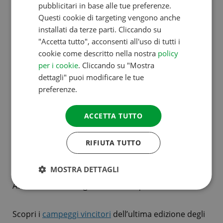
splendidi premi. I premi variano ogni anno e sono
pubblicitari in base alle tue preferenze.
DANISH
Questi cookie di targeting vengono anche
indicati nella
pagina di votazione degli ACSI Awards
.
installati da terze parti. Cliccando su
SPANISH
"Accetta tutto", acconsenti all'uso di tutti i
SWEDISH
cookie come descritto nella nostra
policy
Annuncio dei campeggi
per i cookie
. Cliccando su "Mostra
dettagli" puoi modificare le tue
vincitori
preferenze.
I vincitori degli ACSI Awards vengono annunciati ogni
ACCETTA TUTTO
anno a maggio. Oltre agli ACSI Awards, vengono
RIFIUTA TUTTO
assegnati anche i Premi di riconoscimento. I
campeggi che ricevono un Premio di riconoscimento
MOSTRA DETTAGLI
non hanno ottenuto abbastanza voti per un ACSI
Award, ma si distinguono comunque.
Scopri i
campeggi vincitori
dell’ultima edizione degli