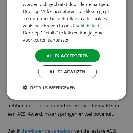
worden ook geplaatst door derde partijen.
jaarlijks en staan benoemd op de
stempagina van de
SPANISH
Door op “Alles accepteren” te klikken ga je
ACSI Awards
.
SWEDISH
akkoord met het gebruik van alle cookies
zoals beschreven in ons
Cookiebeleid
.
Door op “Details” te klikken kun je jouw
Bekendmaking winnende
voorkeuren aanpassen.
campings
ALLES ACCEPTEREN
ALLES AFWIJZEN
De winnaars van de ACSI Awards worden jaarlijks
bekendgemaakt in mei. Naast de ACSI Awards
DETAILS WEERGEVEN
worden er ook Eervolle vermeldingen uitgereikt.
Campings die een Eervolle vermelding ontvangen,
hebben net niet voldoende stemmen behaald voor
een ACSI Award, maar springen er wel bovenuit.
Bekijk
de winnende campings
van de laatste ACSI