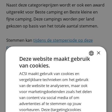
Naast deze categorieprijzen wordt er ook een award
uitgereikt voor Beste camping en Beste kleine en
fijne camping. Deze campings worden per land
gekozen op basis van het totale aantal stemmen.
Stemmen kan
tijdens de stemperiode op deze
pagina
.
×
Deze website maakt gebruik
van cookies.
DUTCH
Maak kans op mooie
ACSI maakt gebruik van cookies en
ENGLISH
prijzen
vergelijkbare technieken om het gebruik
FRENCH
van de website te analyseren, maar ook
voor marketingdoeleinden zoals het delen
GERMAN
Wanneer je stemt voor de ACSI Awards, help je
van content via social media of om
ITALIAN
daarmee niet alleen de camping. Zelf maak je ook
advertenties af te stemmen op jouw
DANISH
voorkeuren. Deze (targeting)cookies
kans op mooie prijzen. Deze prijzen verschillen