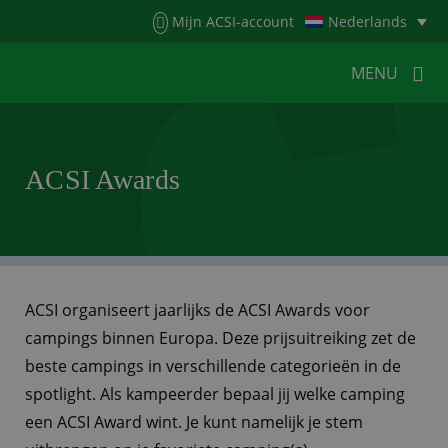
Menu
Mijn ACSI-account
Nederlands
MENU
MENU
MENU
ACSI Awards
HOME
VOOR KAMPEERDERS
VOOR CAMPINGS
KAMPEERNIEUWS
ACSI WEBSHOP
WERKEN BIJ ACSI
ACSI organiseert jaarlijks de ACSI Awards voor
campings binnen Europa. Deze prijsuitreiking zet de
CONTACT
beste campings in verschillende categorieën in de
spotlight. Als kampeerder bepaal jij welke camping
een ACSI Award wint. Je kunt namelijk je stem