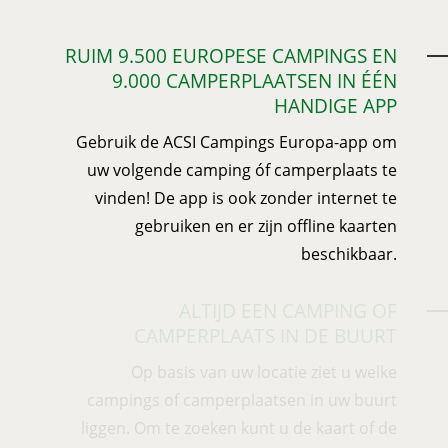
RUIM 9.500 EUROPESE CAMPINGS EN
9.000 CAMPERPLAATSEN IN ÉÉN
HANDIGE APP
Gebruik de ACSI Campings Europa-app om
uw volgende camping óf camperplaats te
vinden! De app is ook zonder in
ternet te
gebruiken en er zijn offline kaarten
beschikbaar.
ALTIJD EEN CAMPING OF
CAMPERPLAATS IN DE BUURT
Op basis van uw locatie ziet u welke
campings of camperplaatsen in uw buurt
liggen. Om te zoeken kunt u de kaa
rt of de