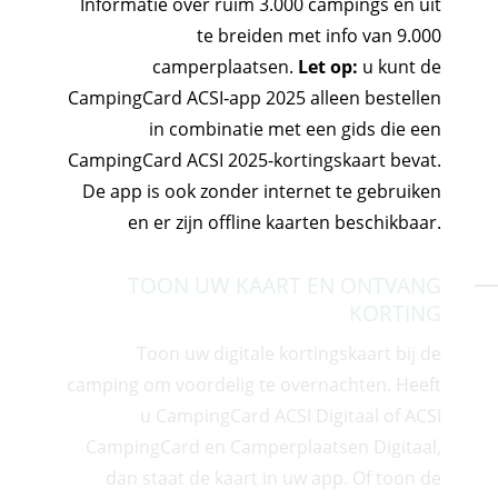
Informatie over ruim 3.000 campings en uit
te breiden met info van 9.000
camperplaatsen.
Let op:
u kunt
de
CampingCard ACSI‑app 2025 alleen bestellen
in combinatie met een gids die een
CampingCard ACSI 2025-kortingskaart bevat.
De app is ook zonder internet te gebruiken
en er zijn offline kaarten beschikbaar.
TOON UW KAART EN ONTVANG
KORTING
Toon uw digitale kortingskaart bij de
camping om voordelig te overnachten. Heeft
u CampingCard ACSI Digitaal o
f ACSI
CampingCard en Camperplaatsen Digitaal,
dan staat de kaart in uw app. Of toon de