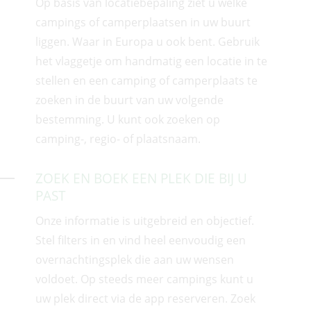
Op basis van locatiebepaling ziet u welke
campings of camperplaatsen in uw buurt
liggen. Waar in Europa u ook
bent. Gebruik
het vlaggetje om handmatig een locatie in te
stellen en een camping of camperplaats te
zoeken in de buurt van uw volgende
bestemming. U kunt ook zoeken op
camping-, regio- of plaatsnaam.
ZOEK EN BOEK EEN PLEK DIE BIJ U
PAST
Onze informatie is uitgebreid en objectief.
Stel filters in en vind heel eenvoudig een
overnachtingsplek die a
an uw wensen
voldoet. Op steeds meer campings kunt u
uw plek direct via de app reserveren. Zoek