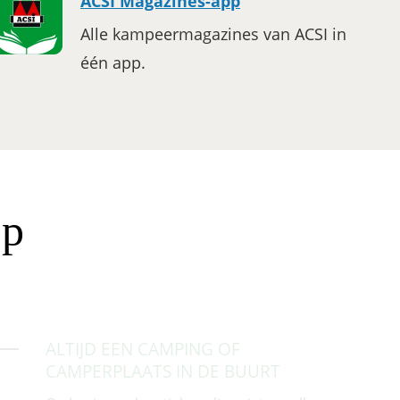
ACSI Magazines-app
Alle kampeermagazines van ACSI in
één app.
pp
ALTIJD EEN CAMPING OF
CAMPERPLAATS IN DE BUURT