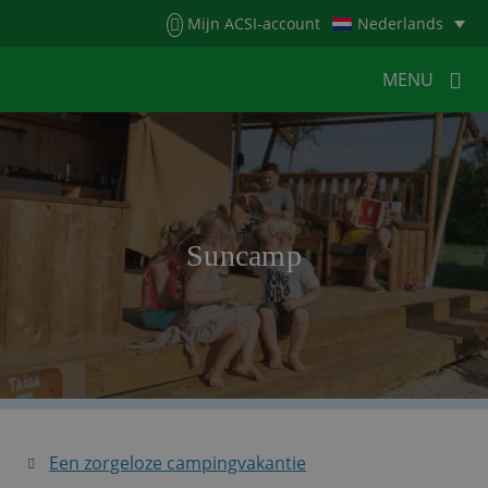
Menu
Mijn ACSI-account
Nederlands
MENU
MENU
MENU
HOME
VOOR KAMPEERDERS
Suncamp
VOOR CAMPINGS
KAMPEERNIEUWS
ACSI WEBSHOP
WERKEN BIJ ACSI
CONTACT
Een zorgeloze campingvakantie