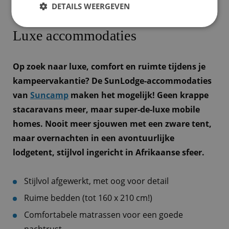
DETAILS WEERGEVEN
Luxe accommodaties
Op zoek naar luxe, comfort en ruimte tijdens je
kampeervakantie? De SunLodge-accommodaties
van
Suncamp
maken het mogelijk! Geen krappe
stacaravans meer, maar super-de-luxe mobile
homes. Nooit meer sjouwen met een zware tent,
maar overnachten in een avontuurlijke
lodgetent, stijlvol ingericht in Afrikaanse sfeer.
Stijlvol afgewerkt, met oog voor detail
Ruime bedden (tot 160 x 210 cm!)
Comfortabele matrassen voor een goede