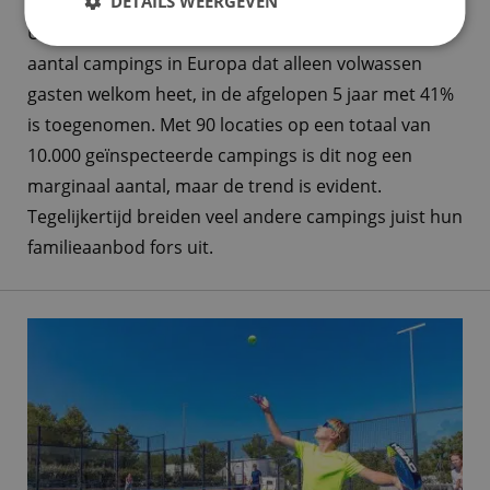
DETAILS WEERGEVEN
Uit de data van campingspecialist ACSI blijkt dat het
aantal campings in Europa dat alleen volwassen
gasten welkom heet, in de afgelopen 5 jaar met 41%
is toegenomen. Met 90 locaties op een totaal van
10.000 geïnspecteerde campings is dit nog een
marginaal aantal, maar de trend is evident.
Tegelijkertijd breiden veel andere campings juist hun
familieaanbod fors uit.