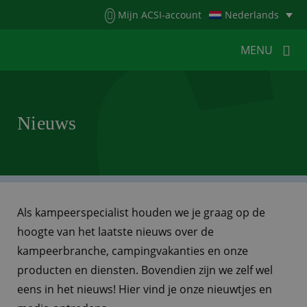
Menu
Mijn ACSI-account
Nederlands
MENU
MENU
MENU
Nieuws
HOME
VOOR KAMPEERDERS
VOOR CAMPINGS
KAMPEERNIEUWS
ACSI WEBSHOP
WERKEN BIJ ACSI
Als kampeerspecialist houden we je graag op de
hoogte van het laatste nieuws over de
CONTACT
kampeerbranche, campingvakanties en onze
producten en diensten. Bovendien zijn we zelf wel
eens in het nieuws! Hier vind je onze nieuwtjes en