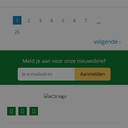
1
2
3
4
5
6
7
...
25
volgende
Meld je aan voor onze nieuwsbrief
Aanmelden
Facebook
YouTube
Instagram