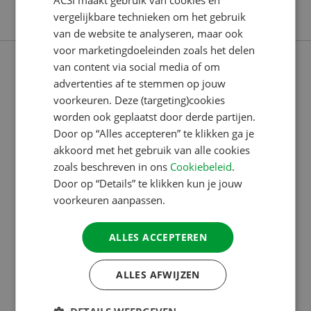
ACSI maakt gebruik van cookies en
ENGLISH
naar…
vergelijkbare technieken om het gebruik
FRENCH
van de website te analyseren, maar ook
voor marketingdoeleinden zoals het delen
GERMAN
van content via social media of om
ITALIAN
advertenties af te stemmen op jouw
DANISH
voorkeuren. Deze (targeting)cookies
worden ook geplaatst door derde partijen.
SPANISH
Door op “Alles accepteren” te klikken ga je
SWEDISH
akkoord met het gebruik van alle cookies
zoals beschreven in ons
Cookiebeleid
.
Door op “Details” te klikken kun je jouw
voorkeuren aanpassen.
ALLES ACCEPTEREN
17 JUL 2026
ALLES AFWIJZEN
GESTAGE TOENAME VAN ‘ADULTS ONLY’
CAMPINGS