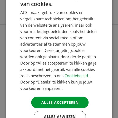
van cookies.
DUTCH
aan een camping die in de nabijheid van een
ACSI maakt gebruik van cookies en
‘levendige’ stad of dorp ligt.
ENGLISH
vergelijkbare technieken om het gebruik
FRENCH
van de website te analyseren, maar ook
voor marketingdoeleinden zoals het delen
GERMAN
van content via social media of om
ITALIAN
advertenties af te stemmen op jouw
DANISH
voorkeuren. Deze (targeting)cookies
worden ook geplaatst door derde partijen.
SPANISH
Door op “Alles accepteren” te klikken ga je
SWEDISH
akkoord met het gebruik van alle cookies
zoals beschreven in ons
Cookiebeleid
.
Door op “Details” te klikken kun je jouw
voorkeuren aanpassen.
ALLES ACCEPTEREN
22 AUG 2019
ALLES AFWIJZEN