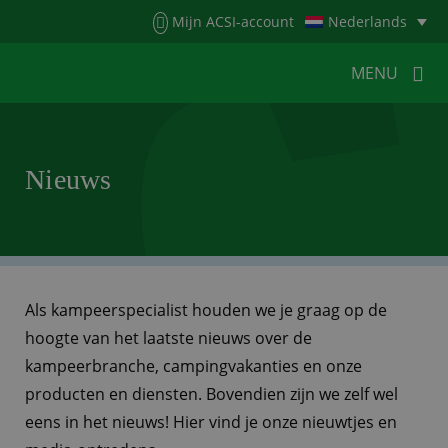
Menu
Mijn ACSI-account
Nederlands
MENU
MENU
MENU
Nieuws
HOME
VOOR KAMPEERDERS
VOOR CAMPINGS
KAMPEERNIEUWS
ACSI WEBSHOP
WERKEN BIJ ACSI
Als kampeerspecialist houden we je graag op de
hoogte van het laatste nieuws over de
CONTACT
kampeerbranche, campingvakanties en onze
producten en diensten. Bovendien zijn we zelf wel
eens in het nieuws! Hier vind je onze nieuwtjes en