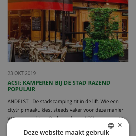
23 OKT 2019
ACSI: KAMPEREN BIJ DE STAD RAZEND
POPULAIR
ANDELST - De stadscamping zit in de lift. Wie een
citytrip maakt, kiest steeds vaker voor deze manier
van overnachten. Onderzoek van ACSI, de grootste
×
kampeerspecialist van Europa, wijst uit dat maar
Deze website maakt gebruik
liefst 80% van de kampeerders de voorkeur geeft