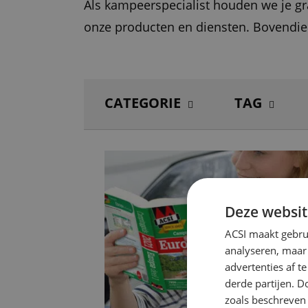
Als kampeerspecialist houden we je g
onze producten en diensten. Bovendien
CATEGORIE
TAG
Deze websit
ACSI maakt gebrui
analyseren, maar
advertenties af 
derde partijen. D
zoals beschreven