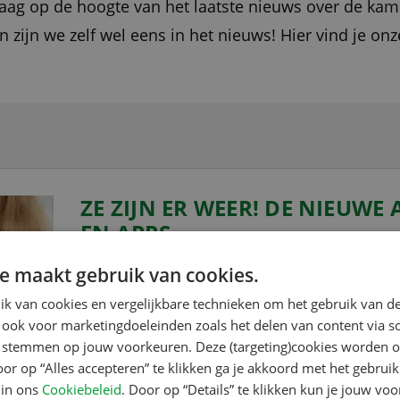
raag op de hoogte van het laatste nieuws over de ka
 zijn we zelf wel eens in het nieuws! Hier vind je on
ZE ZIJN ER WEER! DE NIEUWE 
EN APPS
e maakt gebruik van cookies.
Ze zijn er weer: vers van de drukker, vertr
boordevol campinginformatie. De ACSI Ca
k van cookies en vergelijkbare technieken om het gebruik van de
 ook voor marketingdoeleinden zoals het delen van content via s
klaar. Kampeert u het liefst in het laagsei
te stemmen op jouw voorkeuren. Deze (targeting)cookies worden o
het hoogseizoen graag naar een kleine ca
oor op “Alles accepteren” te klikken ga je akkoord met het gebruik
heeft de gids of app die bij u past. Lieve
 in ons
Cookiebeleid
. Door op “Details” te klikken kun je jouw vo