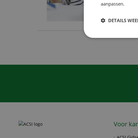
aanpassen.
DETAILS WE
Voor ka
ACSI Gids