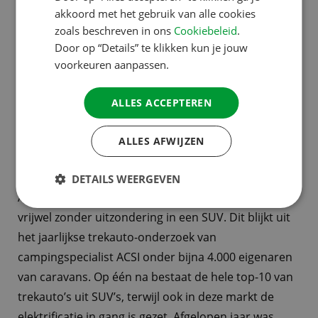
SWEDISH
akkoord met het gebruik van alle cookies
zoals beschreven in ons
Cookiebeleid
.
Door op “Details” te klikken kun je jouw
voorkeuren aanpassen.
ALLES ACCEPTEREN
12 FEB 2024
ALLES AFWIJZEN
CARAVANBEZITTERS ZWEREN BIJ SUV ALS
TREKAUTO
DETAILS WEERGEVEN
Andelst, 12 februari 2024 – Caravaneigenaren rijden
vrijwel zonder uitzondering in een SUV. Dit blijkt uit
het jaarlijkse trekauto-onderzoek van
campingspecialist ACSI onder bijna 4.000 eigenaren
van caravans. Op één na bestaat de hele top-10 van
trekauto’s uit SUV’s, terwijl ook in deze markt de
elektrificatie in gang is gezet. Afgelopen jaar was