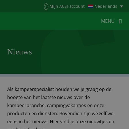
Menu
Mijn ACSI-account
Nederlands
MENU
MENU
MENU
Nieuws
HOME
VOOR KAMPEERDERS
VOOR CAMPINGS
KAMPEERNIEUWS
ACSI WEBSHOP
WERKEN BIJ ACSI
Als kampeerspecialist houden we je graag op de
hoogte van het laatste nieuws over de
CONTACT
kampeerbranche, campingvakanties en onze
producten en diensten. Bovendien zijn we zelf wel
eens in het nieuws! Hier vind je onze nieuwtjes en