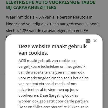
ELEKTRISCHE AUTO VOORALSNOG TABOE
BIJ CARAVANBEZITTERS
Waar inmiddels 7,5% van alle personenauto’s in
Nederland volledig elektrisch aangedreven is, heeft
slechts 1,8% van de caravaneigenaren een EV
(Electric Vehicle) in bezit als trekauto. Uit het
×
jaarlijkse trekauto-onderzoek van campingspecialist
Deze website maakt gebruik
ACSI blijkt dat caravanbezitters zich onder andere
van cookies.
DUTCH
zorgen maken over het feit dat bij de meeste
ACSI maakt gebruik van cookies en
ENGLISH
laadstations de caravan…
vergelijkbare technieken om het gebruik
FRENCH
van de website te analyseren, maar ook
voor marketingdoeleinden zoals het delen
GERMAN
van content via social media of om
ITALIAN
advertenties af te stemmen op jouw
DANISH
voorkeuren. Deze (targeting)cookies
worden ook geplaatst door derde partijen.
SPANISH
Door op “Alles accepteren” te klikken ga je