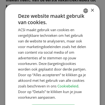
maken heeft. Van de eerste vakantiekriebels tot
het ophalen van de mooiste
×
vakantieherinneringen.
Deze website maakt gebruik
van cookies.
DUTCH
Samen met meer dan 200 collega’s op ons kantoor
ACSI maakt gebruik van cookies en
ENGLISH
in Andelst, 35 softwareontwikkelaars in het Indiase
vergelijkbare technieken om het gebruik
FRENCH
Pune en bijna 400
inspecteurs
,
beheerders
en
van de website te analyseren, maar ook
reisleiders
in Europa, doen wij er alles aan om
voor marketingdoeleinden zoals het delen
GERMAN
van content via social media of om
kampeerders de mooiste weken van het jaar te
ITALIAN
advertenties af te stemmen op jouw
bieden. Bij ACSI vind je negen merken onder één dak.
DANISH
voorkeuren. Deze (targeting)cookies
Hierdoor bieden we producten en diensten voor
worden ook geplaatst door derde partijen.
SPANISH
kampeerders aan in alle soorten en maten. Of het
Door op “Alles accepteren” te klikken ga je
nu gaat om een perfect georganiseerde groepsreis,
SWEDISH
akkoord met het gebruik van alle cookies
een voordelige kampeervakantie in het laagseizoen,
zoals beschreven in ons
Cookiebeleid
.
Door op “Details” te klikken kun je jouw
een luxe glampingvakantie in de zomer,
voorkeuren aanpassen.
overwinteren in Zuid-Europa of het ontdekken van