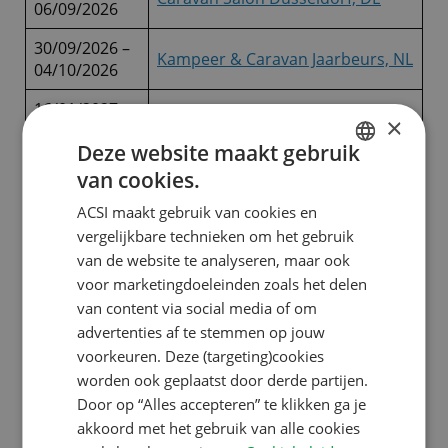
06/09/2026
30/09/2026 –
Kampeer & Caravan Jaarbeurs, NL
04/10/2026
16/01/2027 –
CMT, Stuttgart , DE
×
24/01/2027
Deze website maakt gebruik
27/01/2027 –
van cookies.
Caravana, Leeuwarden , NL
DUTCH
31/01/2027
ACSI maakt gebruik van cookies en
ENGLISH
04/02/2027 –
vergelijkbare technieken om het gebruik
Reisen Hamburg , DE
07/02/2027
FRENCH
van de website te analyseren, maar ook
voor marketingdoeleinden zoals het delen
GERMAN
10/02/2027 –
ABF, Hannover, DE
van content via social media of om
14/02/2027
ITALIAN
advertenties af te stemmen op jouw
16/02/2027 –
Caravan, Camping & Motorhome
DANISH
voorkeuren. Deze (targeting)cookies
21/02/2027
Show, Birmingham , UK
worden ook geplaatst door derde partijen.
SPANISH
Door op “Alles accepteren” te klikken ga je
19/02/2027 –
SWEDISH
Camperbeurs Den Bosch, NL
akkoord met het gebruik van alle cookies
21/02/2027