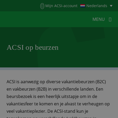
Menu
Mijn ACSI-account
Nederlands
MENU
MENU
MENU
ACSI op beurzen
HOME
VOOR KAMPEERDERS
VOOR CAMPINGS
KAMPEERNIEUWS
ACSI WEBSHOP
WERKEN BIJ ACSI
ACSI is aanwezig op diverse vakantiebeurzen (B2C)
en vakbeurzen (B2B) in verschillende landen. Een
CONTACT
beursbezoek is een heerlijk uitstapje om in de
vakantiesfeer te komen en je alvast te verheugen op
veel vakantieplezier. De ACSI-stand kun je