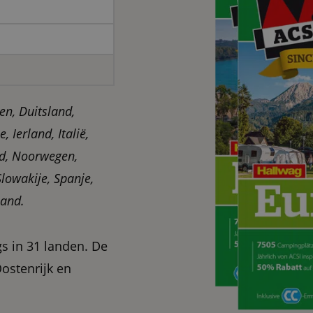
n, Duitsland,
, Ierland, Italië,
nd, Noorwegen,
Slowakije, Spanje,
land.
s in 31 landen. De
Oostenrijk en