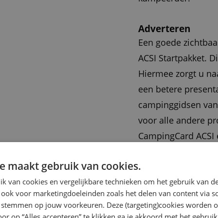
Adverteren
Een goede zichtbaar
ACSI Startpakket. Di
Hiermee zorgt u na
een betere presenta
campinggidsen van 
voor alle andere p
CampingCard ACSI e
tarieven van een AC
e maakt gebruik van cookies.
mediabrochure
.
k van cookies en vergelijkbare technieken om het gebruik van de
 ook voor marketingdoeleinden zoals het delen van content via s
Een ACSI Startpakke
te stemmen op jouw voorkeuren. Deze (targeting)cookies worden o
oor op “Alles accepteren” te klikken ga je akkoord met het gebruik