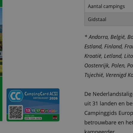
Aantal campings
Gidstaal
* Andorra, België, B
Estland, Finland, Fra
Kroatië, Letland, L
Oostenrijk, Polen, Po
Tsjechië, Verenigd K
De Nederlandstali
uit 31 landen en b
Campinggids Europa
betrouwbare en het
kampeerder.