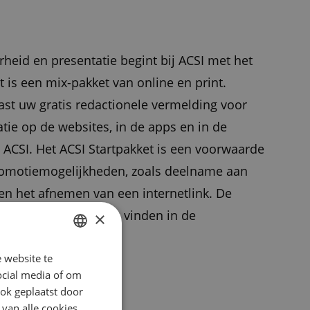
heid en presentatie begint bij ACSI met het
t is een mix-pakket van online en print.
ast uw gratis redactionele vermelding voor
tie op de websites, in de apps en in de
ACSI. Het ACSI Startpakket is een voorwaarde
romotiemogelijkheden, zoals deelname aan
n het afnemen van een internetlink. De
SI Startpakket kunt u vinden in de
×
 website te
DUTCH
ocial media of om
t bevat:
ENGLISH
ok geplaatst door
FRENCH
 van alle cookies