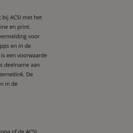
 bij ACSI met het
ine en print.
 vermelding voor
apps en in de
 is een voorwaarde
ls deelname aan
ernetlink. De
n in de
ropa of de ACSI