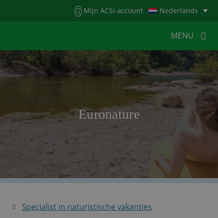
Menu
Mijn ACSI-account
Nederlands
MENU
MENU
MENU
HOME
VOOR KAMPEERDERS
Euronature
VOOR CAMPINGS
KAMPEERNIEUWS
ACSI WEBSHOP
WERKEN BIJ ACSI
CONTACT
Specialist in naturistische vakanties