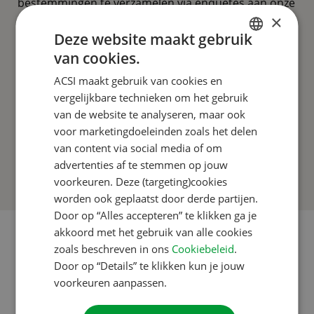
bestemmingen te verzamelen via enquêtes aan onze
×
klanten. Zo weet je van te voren waar je aan toe
Deze website maakt gebruik
bent. Wij checken jaarlijks de informatie die op onze
van cookies.
website staat en proberen alles actueel te houden.
DUTCH
ACSI maakt gebruik van cookies en
Heb je een klacht tijdens je verblijf en kom je met de
ENGLISH
vergelijkbare technieken om het gebruik
beheerder/eigenaar niet tot een gewenste oplossing
FRENCH
van de website te analyseren, maar ook
dan bemiddelen wij voor je. Euronature is
voor marketingdoeleinden zoals het delen
GERMAN
aangesloten bij ANVR en SGR, dat biedt zekerheid!
van content via social media of om
ITALIAN
Ook is Euronature buitengewoon lid van de
advertenties af te stemmen op jouw
Naturisten Federatie Nederland (NFN).
DANISH
voorkeuren. Deze (targeting)cookies
worden ook geplaatst door derde partijen.
SPANISH
Door op “Alles accepteren” te klikken ga je
SWEDISH
akkoord met het gebruik van alle cookies
zoals beschreven in ons
Cookiebeleid
.
Door op “Details” te klikken kun je jouw
voorkeuren aanpassen.