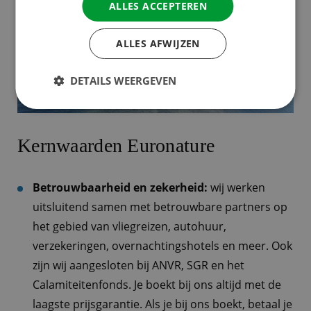
ALLES ACCEPTEREN
ALLES AFWIJZEN
DETAILS WEERGEVEN
Kernwaarden Euronature
Betrouwbaarheid en zekerheid:
wij werken
uitsluitend samen met betrouwbare partners op
het gebied van vliegreizen, autohuur,
verzekeringen, overnachtingshotels en meer. Ook
zijn wij aangesloten bij ANVR, SGR en het
Calamiteitenfonds. Je boekt bij ons altijd met de
laagste prijsgarantie. Als je bij ons boekt, betaal je