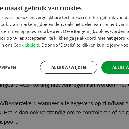
 ID is WA/BA-verzekerd, inclusief het
e maakt gebruik van cookies.
ersonen). Mocht er schade worden aangebracht
k van cookies en vergelijkbare technieken om het gebruik van de
at kampeerders met een ACSI Club ID hiervoor
 ook voor marketingdoeleinden zoals het delen van content via s
te stemmen op jouw voorkeuren. Deze (targeting)cookies worden o
pings die ACSI Club ID accepteren aangegeven
oor op “Alles accepteren” te klikken ga je akkoord met het gebruik
 in ons
Cookiebeleid
. Door op “Details” te klikken kun je jouw vo
ers kunnen hier specifiek op selecteren. U
 op onze drukbezochte websites.
ERGEVEN
ALLES AFWIJZEN
ALLES 
as
, zoals de CampingCard ACSI. Om verwarring te voo
ngCard ACSI-korting niet verkregen kan worden met A
WA/BA-verzekerd wanneer alle gegevens op zijn/haar
s. Het is dan ook verstandig om te controleren of de
aspoort.