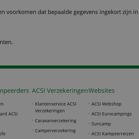
llen voorkomen dat bepaalde gegevens ingekort zijn i
nten.
mpeerders
ACSI Verzekeringen
Websites
en
Klantenservice ACSI
ACSI Webshop
Verzekeringen
ard ACSI
ACSI Eurocampings
Caravanverzekering
Suncamp
Camperverzekering
ife
ACSI Kampeerreizen