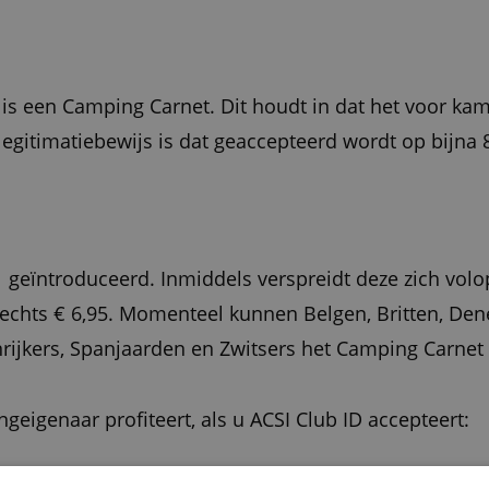
 is een Camping Carnet. Dit houdt in dat het voor k
egitimatiebewijs is dat geaccepteerd wordt op bijna
11 geïntroduceerd. Inmiddels verspreidt deze zich vo
chts € 6,95. Momenteel kunnen Belgen, Britten, Denen
nrijkers, Spanjaarden en Zwitsers het Camping Carnet
eigenaar profiteert, als u ACSI Club ID accepteert: