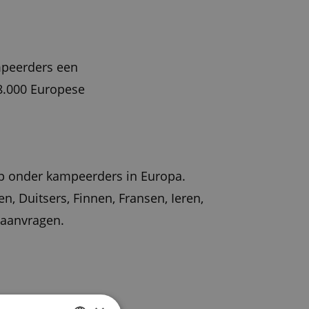
ampeerders een
 8.000 Europese
lop onder kampeerders in Europa.
, Duitsers, Finnen, Fransen, Ieren,
 aanvragen.