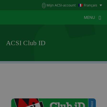
Menu
Mijn ACSI-account
Français
MENU
MENU
MENU
ACSI Club ID
HOME
POUR LES CAMPEURS
POUR LES CAMPINGS
ACTUALITÉS
ACSI WEBSHOP
SERVICE CLIENTÈLE