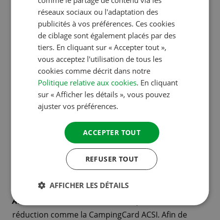
comme le partage de contenu via les
GERMAN
pour ses compagnons de voyage et lui-même
réseaux sociaux ou l'adaptation des
ITALIAN
(jusqu’à maximum 11 personnes). Vous êtes donc
publicités à vos préférences. Ces cookies
ainsi certain que les dommages occasionnés
DANISH
de ciblage sont également placés par des
dans votre camping par les campeurs qui
tiers. En cliquant sur « Accepter tout »,
SPANISH
vous acceptez l'utilisation de tous les
disposent de l’ACSI Club ID seront couverts par
SWEDISH
cookies comme décrit dans notre
l’assurance.
Politique relative aux cookies
. En cliquant
Les campings acceptant l’ACSI Club ID sont
sur « Afficher les détails », vous pouvez
indiqués par une icône sur les sites internet
ajuster vos préférences.
d’ACSI. Les utilisateurs des sites peuvent faire une
recherche spécifique pour trouver ces campings.
ACCEPTER TOUT
Votre camping est ainsi encore plus facile à
trouver sur notre site fort fréquenté.
REFUSER TOUT
AFFICHER LES DÉTAILS
Attention :
de l’ACSI Club ID n’est pas une carte de
réduction comme la CampingCard ACSI. Afin de