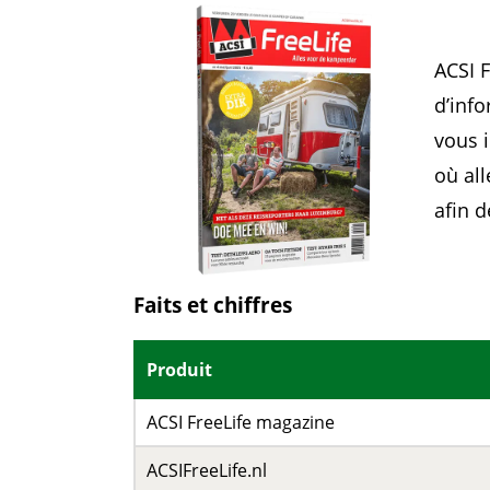
ACSI 
d’inf
vous i
où al
afin d
Faits et chiffres
Produit
ACSI FreeLife magazine
ACSIFreeLife.nl