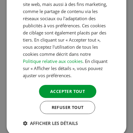
FRENCH
taux d’occupation des campings, avant et après la
site web, mais aussi à des fins marketing,
haute saison.
comme le partage de contenu via les
GERMAN
réseaux sociaux ou l'adaptation des
ITALIAN
publicités à vos préférences. Ces cookies
Les itinéraires conduisent à travers les plus belles
DANISH
de ciblage sont également placés par des
régions de l’Europe. Les carnets d’itinéraires
tiers. En cliquant sur « Accepter tout »,
SPANISH
développés dans nos bureaux sont très détaillés et
vous acceptez l'utilisation de tous les
sont de ce fait très appréciés des campeurs.
SWEDISH
cookies comme décrit dans notre
Politique relative aux cookies
. En cliquant
sur « Afficher les détails », vous pouvez
Les voyages en groupes sont placés sous la
ajuster vos préférences.
direction d’un duo de capitaines qui guident les
excursions et apportent leur assistance aux
ACCEPTER TOUT
participants en cas de problèmes.
REFUSER TOUT
Seuls les campings qui hébergent un groupe d’ACSI
(= camping de circuits touristiques de camping),
AFFICHER LES DÉTAILS
peuvent placer des annonces dans le Magazine ACSI