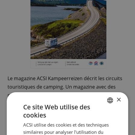
Le magazine ACSI Kampeerreizen décrit les circuits
touristiques de camping. Un magazine avec des
programmes pour la journée, reportages,
×
excursions, suggestions et informations sur les
Ce site Web utilise des
campings spécifiques.
cookies
DUTCH
Ces circuits touristiques ont lieu en hors-saison et
ACSI utilise des cookies et des techniques
ENGLISH
constituent la formule idéale pour augmenter le
similaires pour analyser l'utilisation du