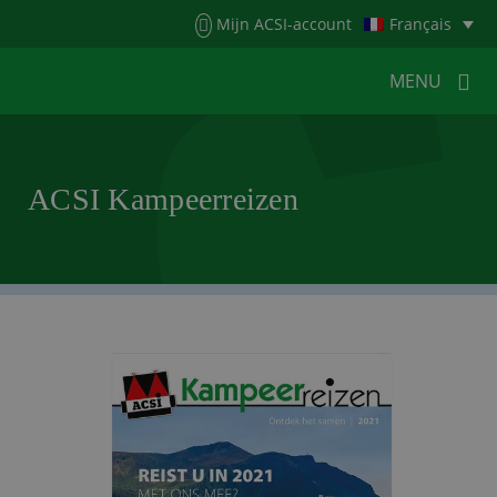
Menu
Mijn ACSI-account
Français
MENU
MENU
MENU
ACSI Kampeerreizen
HOME
POUR LES CAMPEURS
POUR LES CAMPINGS
ACTUALITÉS
ACSI WEBSHOP
SERVICE CLIENTÈLE