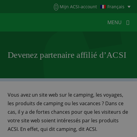
Menu
Mijn ACSI-account
Français
MENU
MENU
MENU
Devenez partenaire affilié d’ACSI
HOME
POUR LES CAMPEURS
POUR LES CAMPINGS
ACTUALITÉS
ACSI WEBSHOP
SERVICE CLIENTÈLE
Vous avez un site web sur le camping, les voyages,
les produits de camping ou les vacances ? Dans ce
cas, il y a de fortes chances pour que les visiteurs de
votre site web soient intéressés par les produits
ACSI. En effet, qui dit camping, dit ACSI.