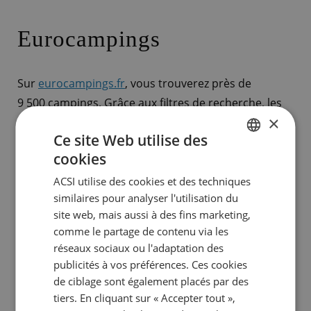
Eurocampings
Sur
eurocampings.fr
, vous trouverez près de
9 500 campings. Grâce aux filtres de recherche, les
×
visiteurs peuvent trouver un emplacement ou un
Ce site Web utilise des
hébergement dans un camping qui leur correspond.
cookies
Il existe plusieurs possibilités ! Vous pouvez choisir
DUTCH
tous les campings, mais aussi chercher dans une
ACSI utilise des cookies et des techniques
ENGLISH
similaires pour analyser l'utilisation du
région spécifique ou selon un thème précis, par
FRENCH
site web, mais aussi à des fins marketing,
exemple les campings à la mer.
comme le partage de contenu via les
GERMAN
réseaux sociaux ou l'adaptation des
ITALIAN
Commission sur les ventes et les leads
publicités à vos préférences. Ces cookies
DANISH
Promotion via des bannières, un flux de produits
de ciblage sont également placés par des
tiers. En cliquant sur « Accepter tout »,
et liens
SPANISH