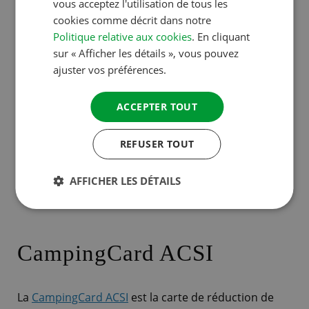
vous acceptez l'utilisation de tous les
Délai cookies de 100 jours
SWEDISH
cookies comme décrit dans notre
Choix parmi des milliers de campings
Politique relative aux cookies
. En cliquant
sur « Afficher les détails », vous pouvez
Emplacements et hébergements
ajuster vos préférences.
Contrôle qualité annuel des campings
Plus de 460 000 avis
ACCEPTER TOUT
Paiements sécurisés
REFUSER TOUT
Inscrivez-vous
AFFICHER LES DÉTAILS
CampingCard ACSI
La
CampingCard ACSI
est la carte de réduction de