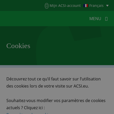
Menu
Mijn ACSI-account
Français
MENU
MENU
MENU
Cookies
HOME
POUR LES CAMPEURS
POUR LES CAMPINGS
ACTUALITÉS
ACSI WEBSHOP
SERVICE CLIENTÈLE
Découvrez tout ce qu’il faut savoir sur l’utilisation
des cookies lors de votre visite sur ACSI.eu.
Souhaitez-vous modifier vos paramètres de cookies
actuels ? Cliquez ici :