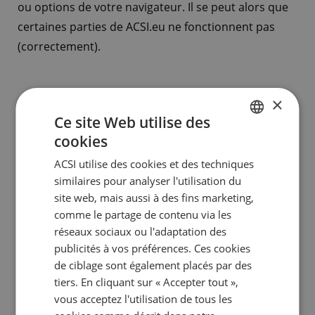
ou options de votre navigateur. Il se peut alors que
certaines parties de ACSI.eu ne fonctionnent pas
(correctement).
×
Le site ACSI.eu utilise 4
Ce site Web utilise des
types de cookies :
cookies
DUTCH
ACSI utilise des cookies et des techniques
ENGLISH
similaires pour analyser l'utilisation du
Cookies indispensables à l’utilisation du
FRENCH
site web, mais aussi à des fins marketing,
site
comme le partage de contenu via les
GERMAN
Cookies anonymes qui permettent aux visiteurs de
réseaux sociaux ou l'adaptation des
naviguer sur ACSI.eu, d’en utiliser les fonctionnalités
ITALIAN
publicités à vos préférences. Ces cookies
et d’accéder aux zones sécurisées. Les informations
DANISH
de ciblage sont également placés par des
stockées par ces cookies ne peuvent être utilisées à
tiers. En cliquant sur « Accepter tout »,
SPANISH
des fins commerciales. Si ce type de cookies est
vous acceptez l'utilisation de tous les
SWEDISH