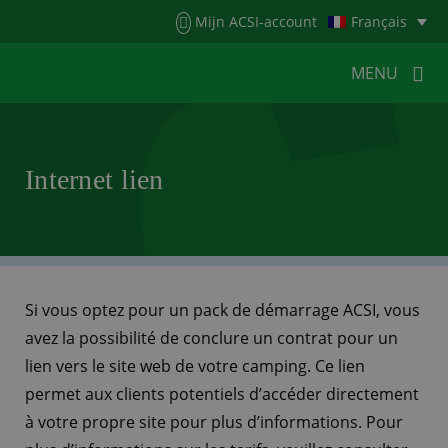
Menu
Mijn ACSI-account
Français
MENU
MENU
MENU
Internet lien
HOME
POUR LES CAMPEURS
POUR LES CAMPINGS
ACTUALITÉS
ACSI WEBSHOP
SERVICE CLIENTÈLE
Si vous optez pour un pack de démarrage ACSI, vous
avez la possibilité de conclure un contrat pour un
lien vers le site web de votre camping. Ce lien
permet aux clients potentiels d’accéder directement
à votre propre site pour plus d’informations. Pour