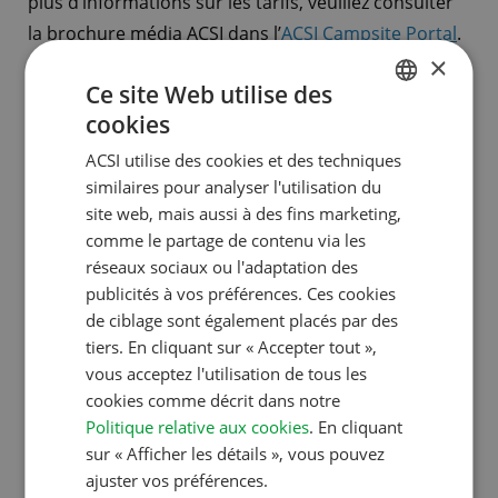
plus d’informations sur les tarifs, veuillez consulter
la brochure média ACSI dans l’
ACSI Campsite Portal
.
×
Ce site Web utilise des
ACSI Campsite Portal
cookies
Via l’
ACSI Campsite Portal
, vous pouvez consulter le
DUTCH
statut de votre lien en temps réel. Vous y verrez le
ACSI utilise des cookies et des techniques
ENGLISH
similaires pour analyser l'utilisation du
nombre de clics achetés, le nombre de clics
FRENCH
site web, mais aussi à des fins marketing,
consommés et le nombre de clics restants à ce
comme le partage de contenu via les
GERMAN
moment précis.
réseaux sociaux ou l'adaptation des
ITALIAN
publicités à vos préférences. Ces cookies
Paramètre
DANISH
de ciblage sont également placés par des
Pour disposer de statistiques fiables, nous vous
tiers. En cliquant sur « Accepter tout »,
SPANISH
vous acceptez l'utilisation de tous les
conseillons d’ajouter un code de suivi spécial à votre
SWEDISH
cookies comme décrit dans notre
URL existante. Ce code de suivi spécial vous permet
Politique relative aux cookies
. En cliquant
de mieux mesurer dans Google Analytics les clics
sur « Afficher les détails », vous pouvez
provenant du lien pointant vers votre camping placé
ajuster vos préférences.