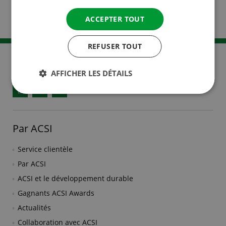
sur Eurocampings.eu.
Informations
supplémentaires
ACCEPTER TOUT
REFUSER TOUT
AFFICHER LES DÉTAILS
Facebook
YouTube
Instagram
Par ACSI
Service clientèle
Par ACSI
ACSI et le développement durable
Gagnants ACSI Awards
Actualités
Collaboration avec ACSI