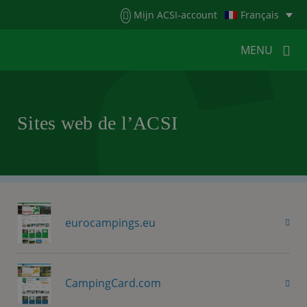
Menu
Mijn ACSI-account
Français
MENU
MENU
MENU
Sites web de l’ACSI
HOME
POUR LES CAMPEURS
POUR LES CAMPINGS
ACTUALITÉS
ACSI WEBSHOP
SERVICE CLIENTÈLE
eurocampings.eu
CampingCard.com