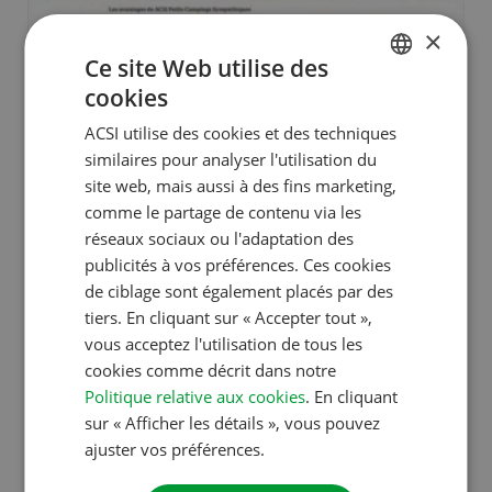
×
Ce site Web utilise des
cookies
DUTCH
ACSI utilise des cookies et des techniques
ENGLISH
similaires pour analyser l'utilisation du
FRENCH
site web, mais aussi à des fins marketing,
comme le partage de contenu via les
GERMAN
réseaux sociaux ou l'adaptation des
ITALIAN
publicités à vos préférences. Ces cookies
DANISH
de ciblage sont également placés par des
tiers. En cliquant sur « Accepter tout »,
SPANISH
Campingsdecharme.fr
vous acceptez l'utilisation de tous les
SWEDISH
cookies comme décrit dans notre
Politique relative aux cookies
. En cliquant
sur « Afficher les détails », vous pouvez
amateurs de petits campings
ajuster vos préférences.
rustiques dans lesquels priment
Groupe cible
l’ambiance, la convivialité et