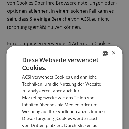
von Cookies über Ihre Browsereinstellungen oder -
optionen ablehnen. In einem solchen Fall kann es
sein, dass Sie einige Bereiche von ACSI.eu nicht
(ordnungsgemäß) nutzen können.
Eurocamping.eu verwendet 4 Arten von Cookies:
×
Diese Webseite verwendet
Strictly necessary Cookies
Cookies.
Anonyme Cookies, die Besuchern die Navigation auf
DUTCH
ACSI.eu, die Nutzung der Funktionalitäten und den
ACSI verwendet Cookies und ähnliche
ENGLISH
Techniken, um die Nutzung der Website
Zugang zu sicheren Bereichen erlaubt. Die von
FRENCH
zu analysieren, aber auch für
diesen Cookies gesammelten Informationen können
Marketingzwecke wie das Teilen von
GERMAN
nicht für Marketingzwecke verwendet werden. Wird
Inhalten über soziale Medien oder um
ITALIAN
die Verwendung dieses Cookie-Typs verweigert,
Werbung auf Ihre Vorlieben abzustimmen.
können verschiedene Bereiche von ACSI.eu nicht
DANISH
Diese (Targeting-)Cookies werden auch
genutzt werden.
von Dritten platziert. Durch Klicken auf
SPANISH