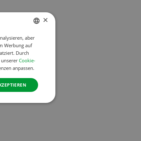
×
nalysieren, aber
DUTCH
um Werbung auf
ENGLISH
atziert. Durch
FRENCH
n unserer
Cookie-
renzen anpassen.
GERMAN
ITALIAN
KZEPTIEREN
DANISH
SPANISH
SWEDISH