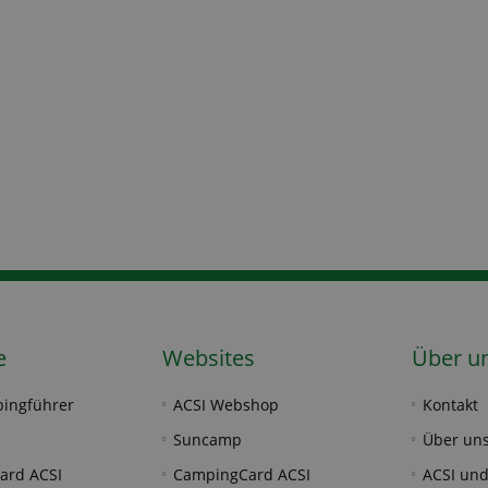
e
Websites
Über u
ingführer
ACSI Webshop
Kontakt
Suncamp
Über un
ard ACSI
CampingCard ACSI
ACSI und