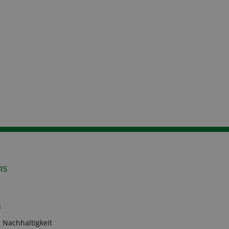
ns
s
 Nachhaltigkeit