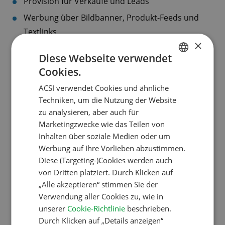
Provision für Verkäufe und Leads
Werbung über Bildbanner, Produkt-Feeds und
Textlinks
×
100 Tage Cookie-Laufzeit
Diese Webseite verwendet
Tausende Campingplätze zur Auswahl
Cookies.
DUTCH
Sowohl Stellplätze als auch Mietunterkünfte
ACSI verwendet Cookies und ähnliche
ENGLISH
Jährliche Qualitätskontrolle der Campingplätze
Techniken, um die Nutzung der Website
FRENCH
zu analysieren, aber auch für
Mehr als 460.000 Campingplatz-Bewertungen
Marketingzwecke wie das Teilen von
GERMAN
Sichere Zahlungsmethoden
Inhalten über soziale Medien oder um
ITALIAN
Werbung auf Ihre Vorlieben abzustimmen.
DANISH
Diese (Targeting-)Cookies werden auch
Melden Sie sich an
von Dritten platziert. Durch Klicken auf
SPANISH
„Alle akzeptieren“ stimmen Sie der
SWEDISH
Verwendung aller Cookies zu, wie in
unserer
Cookie-Richtlinie
beschrieben.
CampingCard ACSI
Durch Klicken auf „Details anzeigen“