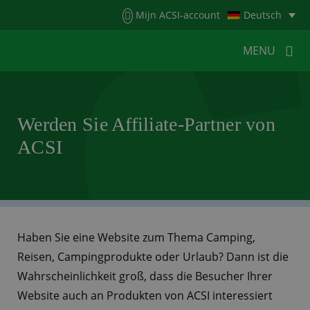
Menu
Mijn ACSI-account
Deutsch
MENU
MENU
MENU
Werden Sie Affiliate-Partner von
ACSI
HOME
FÜR CAMPER
FÜR CAMPINGPLÄTZE
NEUIGKEITEN
ACSI WEBSHOP
KONTAKT
Haben Sie eine Website zum Thema Camping,
Reisen, Campingprodukte oder Urlaub? Dann ist die
Wahrscheinlichkeit groß, dass die Besucher Ihrer
Website auch an Produkten von ACSI interessiert