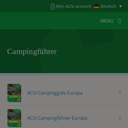
Menu
Mijn ACSI-account
Deutsch
MENU
MENU
MENU
Campingführer
HOME
FÜR CAMPER
FÜR CAMPINGPLÄTZE
NEUIGKEITEN
ACSI WEBSHOP
KONTAKT
ACSI Campinggids Europa
ACSI Campingführer Europa