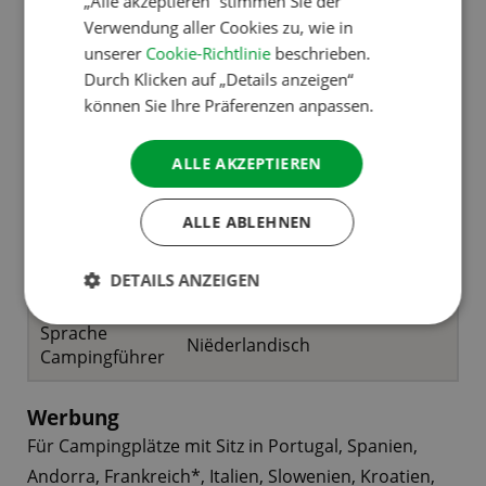
„Alle akzeptieren“ stimmen Sie der
SWEDISH
Verwendung aller Cookies zu, wie in
ACSI Campinggids Zuid-Europa
unserer
Cookie-Richtlinie
beschrieben.
Durch Klicken auf „Details anzeigen“
können Sie Ihre Präferenzen anpassen.
Andorra, Bosnien-Herzegowina,
Frankreich*, Griechenland,
Enthaltene
ALLE AKZEPTIEREN
Italien, Kroatien, Portugal,
Länder
Slowenien, Albanien,
Montenegro, Spanien
ALLE ABLEHNEN
Anzahl
2.080
DETAILS ANZEIGEN
Campingplätze
Sprache
Niëderlandisch
Campingführer
Werbung
Für Campingplätze mit Sitz in Portugal, Spanien,
Andorra, Frankreich*, Italien, Slowenien, Kroatien,